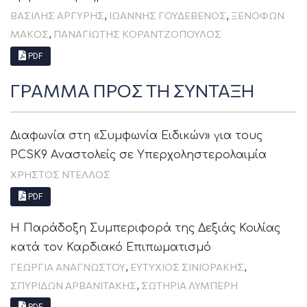
,
,
ΒΑΣΊΛΗΣ ΑΡΓΎΡΗΣ
ΙΩΑΝΝΗΣ ΓΟΥΔΕΒΕΝΟΣ
ΞΕΝOΦΏΝ
,
ΜΆΚΟΣ
ΠΑΝΑΓΙΏΤΗΣ ΚΟΡΑΝΤΖΌΠΟΥΛΟΣ
PDF
ΓΡΑΜΜΑ ΠΡΟΣ ΤΗ ΣΥΝΤΑΞΗ
Διαφωνία στη «Συμφωνία Ειδικών» για τους
PCSK9 Aναστολείς σε Yπερχοληστερολαιμία
ΧΡΉΣΤΟΣ ΝΤΈΛΛΟΣ
PDF
Η Παράδοξη Συμπεριφορά της Δεξιάς Κοιλίας
κατά τον Καρδιακό Επιπωματισμό
,
,
ΓΕΩΡΓΙΑ ΑΝΑΓΝΩΣΤΟΥ
ΕΥΤΥΧΙΟΣ ΣΙΝΙΟΡΑΚΗΣ
,
ΣΠΥΡΙΔΩΝ ΑΡΒΑΝΙΤΑΚΗΣ
ΣΩΤΗΡΙΑ ΛΥΜΠΕΡΗ