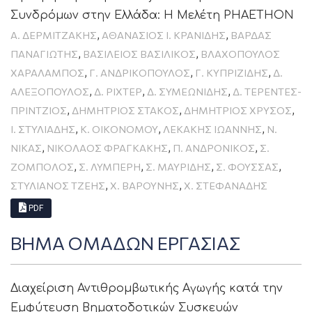
Συνδρόμων στην Ελλάδα: Η Μελέτη PHAETHON
,
,
Α. ΔΕΡΜΙΤΖΆΚΗΣ
ΑΘΑΝΑΣΙΟΣ Ι. ΚΡΑΝΙΔΗΣ
ΒΑΡΔΑΣ
,
,
ΠΑΝΑΓΙΩΤΗΣ
ΒΑΣΊΛΕΙΟΣ ΒΑΣΙΛΙΚΌΣ
ΒΛΑΧΟΠΟΥΛΟΣ
,
,
,
ΧΑΡΑΛΑΜΠΟΣ
Γ. ΑΝΔΡΙΚΌΠΟΥΛΟΣ
Γ. ΚΥΠΡΙΖΊΔΗΣ
Δ.
,
,
,
ΑΛΕΞΌΠΟΥΛΟΣ
Δ. ΡΊΧΤΕΡ
Δ. ΣΥΜΕΩΝΊΔΗΣ
Δ. ΤΕΡΕΝΤΈΣ-
,
,
,
ΠΡΊΝΤΖΙΟΣ
ΔΗΜΗΤΡΙΟΣ ΣΤΑΚΟΣ
ΔΗΜΉΤΡΙΟΣ ΧΡΥΣΌΣ
,
,
,
Ι. ΣΤΥΛΙΆΔΗΣ
Κ. ΟΙΚΟΝΌΜΟΥ
ΛΕΚΑΚΗΣ ΙΩΑΝΝΗΣ
Ν.
,
,
,
ΝΊΚΑΣ
ΝΙΚΌΛΑΟΣ ΦΡΑΓΚΆΚΗΣ
Π. ΑΝΔΡΌΝΙΚΟΣ
Σ.
,
,
,
,
ΖΌΜΠΟΛΟΣ
Σ. ΛΥΜΠΈΡΗ
Σ. ΜΑΥΡΊΔΗΣ
Σ. ΦΟΎΣΣΑΣ
,
,
ΣΤΥΛΙΑΝΌΣ ΤΖΈΗΣ
Χ. ΒΑΡΟΎΝΗΣ
Χ. ΣΤΕΦΑΝΆΔΗΣ
PDF
ΒΗΜΑ ΟΜΑΔΩΝ ΕΡΓΑΣΙΑΣ
Διαχείριση Αντιθρομβωτικής Αγωγής κατά την
Εμφύτευση Βηματοδοτικών Συσκευών