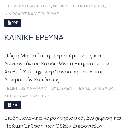
,
,
ΘΕΌΔΩΡΟΣ ΜΠΟΥΓΆΣ
ΝΕΌΦΥΤΟΣ ΠΑΠΟΥΛΊΔΗΣ
ΝΙΚΌΛΑΟΣ ΚΑΜΠΟΥΡΊΔΗΣ
PDF
ΚΛΙΝΙΚΗ ΕΡΕΥΝΑ
Πώς η Mη Tαύτιση Παραπέμποντος και
Διενεργούντος Καρδιολόγου Επηρέασε τον
Αριθμό Υπερηχοκαρδιογραφημάτων και
Δοκιμασιών Κοπώσεως
,
,
ΓΕΏΡΓΙΟΣ ΧΑΡΑΛΆΜΠΟΥΣ
ΕΛΈΝΗ ΓΕΛΑΣΤΟΠΟΎΛΟΥ
ΜΙΧΑΉΛ ΜΥΡΙΑΝΘΕΎΣ
PDF
Επιδημιολογικά Χαρακτηριστικά, Διαχείριση και
Πρώιμη Έκβαση των Οξέων Στεφανιαίων