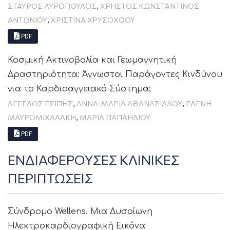
,
ΣΤΑΎΡΟΣ ΛΥΡΌΠΟΥΛΟΣ
ΧΡΉΣΤΟΣ ΚΩΝΣΤΑΝΤΊΝΟΣ
,
ΑΝΤΩΝΊΟΥ
ΧΡΙΣΤΙΝΑ ΧΡΥΣΟΧΟΟΥ
PDF
Κοσμική Ακτινοβολία και Γεωμαγνητική
Δραστηριότητα: Άγνωστοι Παράγοντες Κινδύνου
για το Καρδιοαγγειακό Σύστημα;
,
,
ΆΓΓΕΛΟΣ ΤΣΊΠΗΣ
ΑΝΝΑ-ΜΑΡΊΑ ΑΘΑΝΑΣΙΆΔΟΥ
ΕΛΈΝΗ
,
ΜΑΥΡΟΜΙΧΑΛΆΚΗ
ΜΑΡΊΑ ΠΑΠΑΗΛΙΟΎ
PDF
ΕΝΔΙΑΦΕΡΟΥΣΕΣ ΚΛΙΝΙΚΕΣ
ΠΕΡΙΠΤΩΣΕΙΣ
Σύνδρομο Wellens. Μια Δυσοίωνη
Ηλεκτροκαρδιογραφική Εικόνα