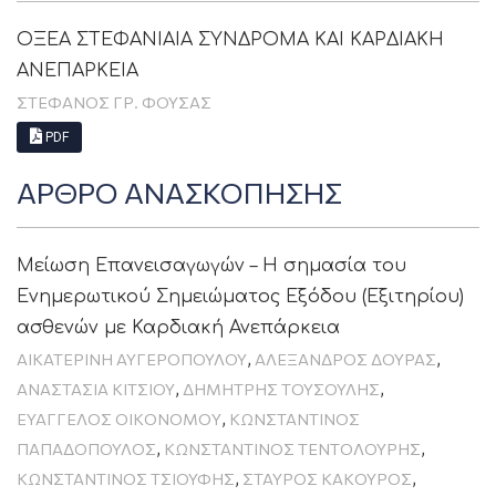
ΟΞΕΑ ΣΤΕΦΑΝΙΑΙΑ ΣΥΝΔΡΟΜΑ ΚΑΙ ΚΑΡΔΙΑΚΗ
ΑΝΕΠΑΡΚΕΙΑ
ΣΤΈΦΑΝΟΣ ΓΡ. ΦΟΎΣΑΣ
PDF
ΑΡΘΡΟ ΑΝΑΣΚΟΠΗΣΗΣ
Μείωση Επανεισαγωγών – Η σημασία του
Ενημερωτικού Σημειώματος Εξόδου (Εξιτηρίου)
ασθενών με Καρδιακή Ανεπάρκεια
,
,
ΑΙΚΑΤΕΡΊΝΗ ΑΥΓΕΡΟΠΟΎΛΟΥ
ΑΛΈΞΑΝΔΡΟΣ ΔΟΎΡΑΣ
,
,
ΑΝΑΣΤΑΣΊΑ ΚΊΤΣΙΟΥ
ΔΗΜΉΤΡΗΣ ΤΟΎΣΟΥΛΗΣ
,
ΕΥΆΓΓΕΛΟΣ ΟΙΚΟΝΌΜOΥ
ΚΩΝΣΤΑΝΤΊΝΟΣ
,
,
ΠΑΠΑΔΌΠΟΥΛΟΣ
ΚΩΝΣΤΑΝΤΊΝΟΣ ΤΕΝΤΟΛΟΎΡΗΣ
,
,
ΚΩΝΣΤΑΝΤΊΝΟΣ ΤΣΙΟΎΦΗΣ
ΣΤΑΎΡΟΣ ΚΆΚΟΥΡΟΣ