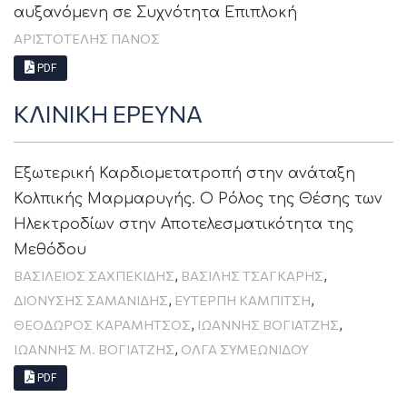
αυξανόμενη σε Συχνότητα Επιπλοκή
ΑΡΙΣΤΟΤΕΛΗΣ ΠΑΝΟΣ
PDF
ΚΛΙΝΙΚΗ ΕΡΕΥΝΑ
Εξωτερική Καρδιομετατροπή στην ανάταξη
Κολπικής Μαρμαρυγής. Ο Ρόλος της Θέσης των
Ηλεκτροδίων στην Αποτελεσματικότητα της
Μεθόδου
,
,
ΒΑΣΙΛΕΙΟΣ ΣΑΧΠΕΚΙΔΗΣ
ΒΑΣΙΛΗΣ ΤΣΑΓΚΑΡΗΣ
,
,
ΔΙΟΝΥΣΗΣ ΣΑΜΑΝΙΔΗΣ
ΕΥΤΕΡΠΗ ΚΑΜΠΙΤΣΗ
,
,
ΘΕΌΔΩΡΟΣ ΚΑΡΑΜΉΤΣΟΣ
ΙΩΑΝΝΗΣ ΒΟΓΙΑΤΖΗΣ
,
ΙΩΑΝΝΗΣ Μ. ΒΟΓΙΑΤΖΗΣ
ΟΛΓΑ ΣΥΜΕΩΝΙΔΟΥ
PDF