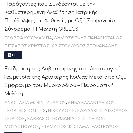
Παράγοντες που Συνδέονται με την
Καθυστερημένη Αναζήτηση Ιατρικής
Περίθαλψης σε Ασθενείς με Οξύ Στεφανιαίο
Σύνδρομο: Η Μελέτη GREECS
,
,
ΓΕΩΡΓΊΑ ΚΟΥΡΛΑΜΠΆ
ΔΗΜΟΣΘΈΝΗΣ ΠΑΝΑΓΙΩΤΆΚΟΣ
,
ΠΊΤΣΑΒΟΣ ΧΡΉΣΤΟΣ
ΧΡΙΣΤΟΔΟΥΛΟΣ ΣΤΕΦΑΝΑΔΗΣ
PDF
Επίδραση της Δοβουταμίνης στη Λειτουργική
Γεωμετρία της Αριστερής Κοιλίας Μετά από Οξύ
Έμφραγμα του Μυοκαρδίου – Πειραματική
Μελέτη
,
,
ΑΝΑΣΤΑΣΙΑ Μ. ΒΙΝΤΖΗΛΑΙΟΥ
ΆΝΝΑ ΚΑΛΑΝΤΑΡΊΔΟΥ
,
,
ΓΕΏΡΓΙΟΣ ΚΏΤΤΗΣ
ΝΙΚΟΛΑΟΣ Σ. ΣΑΡΙΔΑΚΗΣ
ΝΙΚΟΛΑΟΣ
,
,
ΤΣΙΡΙΚΟΣ
ΣΆΒΒΑΣ Θ. ΤΟΥΜΑΝΊΔΗΣ
ΣΠΥΡΊΔΩΝ
,
ΜΟΥΛΌΠΟΥΛΟΣ
ΣΤΑΜΑΤΙΟΣ Φ. ΣΤΑΜΑΤΕΛΟΠΟΥΛΟΣ