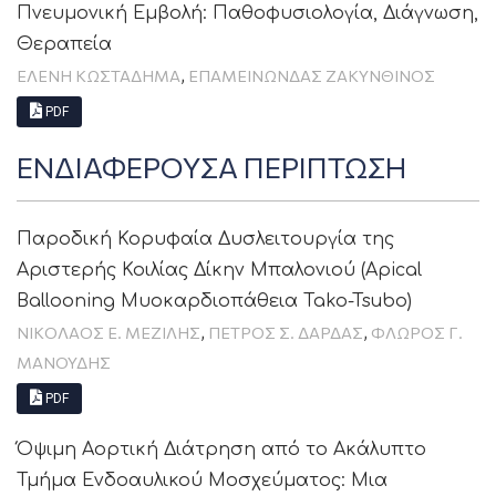
Πνευμονική Εμβολή: Παθοφυσιολογία, Διάγνωση,
Θεραπεία
,
ΕΛΕΝΗ ΚΩΣΤΑΔΗΜΑ
ΕΠΑΜΕΙΝΩΝΔΑΣ ΖΑΚΥΝΘΙΝΟΣ
PDF
ΕΝΔΙΑΦΕΡΟΥΣΑ ΠΕΡΙΠΤΩΣΗ
Παροδική Κορυφαία Δυσλειτουργία της
Αριστερής Κοιλίας Δίκην Μπαλονιού (Apical
Ballooning Μυοκαρδιοπάθεια Tako-Tsubo)
,
,
ΝΙΚΟΛΑΟΣ Ε. ΜΕΖΙΛΗΣ
ΠΕΤΡΟΣ Σ. ΔΑΡΔΑΣ
ΦΛΩΡΟΣ Γ.
ΜΑΝΟΥΔΗΣ
PDF
Όψιμη Αορτική Διάτρηση από το Ακάλυπτο
Τμήμα Ενδοαυλικού Μοσχεύματος: Μια