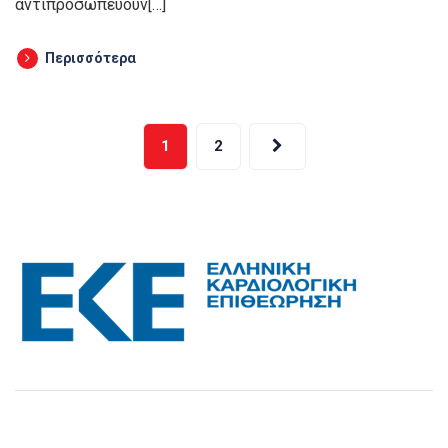
αντιπροσωπεύουν[…]
Περισσότερα
Σελιδοποίηση
1
2
άρθρων