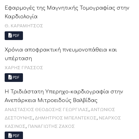
Εφαρμογές της Μαγνητικής Τομογραφίας στην
Καρδιολογία
Θ. ΚΑΡΑΜΉΤΣΟΣ
PDF
Χρόνια αποφρακτική πνευμονοπάθεια και
υπέρταση
ΧΆΡΗΣ ΓΡΆΣΣΟΣ
PDF
Η Τριδιάστατη Υπερηχο-καρδιογραφία στην
Aνεπάρκεια Mιτροειδούς Bαλβίδας
,
ΑΝΑΣΤΆΣΙΟΣ ΘΕΟΔΌΣΗΣ ΓΕΩΡΓΙΛΆΣ
ΑΝΤΏΝΙΟΣ
,
,
ΔΕΣΤΟΎΝΗΣ
ΔΗΜΉΤΡΙΟΣ ΜΠΕΛΝΤΈΚΟΣ
ΝΈΑΡΧΟΣ
,
ΚΆΣΙΝΟΣ
ΠΑΝΑΓΙΏΤΗΣ ΖΆΧΟΣ
PDF