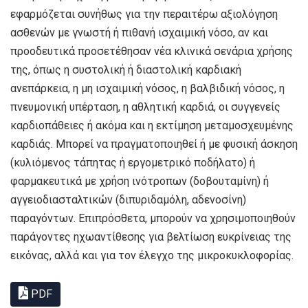
εφαρμόζεται συνήθως για την περαιτέρω αξιολόγηση
ασθενών με γνωστή ή πιθανή ισχαιμική νόσο, αν και
προοδευτικά προσετέθησαν νέα κλινικά σενάρια χρήσης
της, όπως η συστολική ή διαστολική καρδιακή
ανεπάρκεια, η μη ισχαιμική νόσος, η βαλβιδική νόσος, η
πνευμονική υπέρταση, η αθλητική καρδιά, οι συγγενείς
καρδιοπάθειες ή ακόμα και η εκτίμηση μεταμοσχευμένης
καρδιάς. Μπορεί να πραγματοποιηθεί ή με φυσική άσκηση
(κυλιόμενος τάπητας ή εργομετρικό ποδήλατο) ή
φαρμακευτικά με χρήση ινότροπων (δοβουταμίνη) ή
αγγειοδιασταλτικών (διπυριδαμόλη, αδενοσίνη)
παραγόντων. Επιπρόσθετα, μπορούν να χρησιμοποιηθούν
παράγοντες ηχωαντίθεσης για βελτίωση ευκρίνειας της
εικόνας, αλλά και για τον έλεγχο της μικροκυκλοφορίας.
PDF