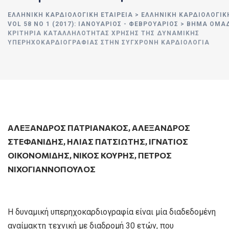
ΕΛΛΗΝΙΚΉ ΚΑΡΔΙΟΛΟΓΙΚΉ ΕΤΑΙΡΕΊΑ
>
ΕΛΛΗΝΙΚΗ ΚΑΡΔΙΟΛΟΓΙΚ
VOL 58 NO 1 (2017): ΙΑΝΟΥΆΡΙΟΣ - ΦΕΒΡΟΥΆΡΙΟΣ
>
ΒΗΜΑ ΟΜΑΔ
ΚΡΙΤΉΡΙΑ ΚΑΤΑΛΛΗΛΌΤΗΤΑΣ ΧΡΉΣΗΣ ΤΗΣ ΔΥΝΑΜΙΚΉΣ
ΥΠΕΡΗΧΟΚΑΡΔΙΟΓΡΑΦΊΑΣ ΣΤΗΝ ΣΎΓΧΡΟΝΗ ΚΑΡΔΙΟΛΟΓΊΑ
ΑΛΈΞΑΝΔΡΟΣ ΠΑΤΡΙΑΝΆΚΟΣ
,
ΑΛΈΞΑΝΔΡΟΣ
ΣΤΕΦΑΝΊΔΗΣ
,
ΗΛΊΑΣ ΠΑΤΣΙΏΤΗΣ
,
ΙΓΝΆΤΙΟΣ
ΟΙΚΟΝΟΜΊΔΗΣ
,
ΝΊΚΟΣ ΚΟΥΡΉΣ
,
ΠΈΤΡΟΣ
ΝΙΧΟΓΙΑΝΝΌΠΟΥΛΟΣ
H δυναμική υπερηχοκαρδιογραφία είναι μία διαδεδομένη
αναίμακτη τεχνική με διαδρομή 30 ετών, που