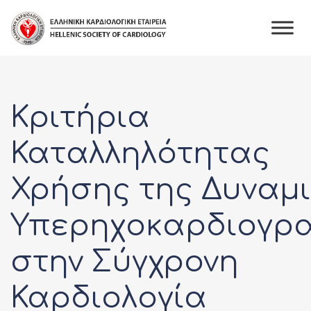
Skip
to
content
Κριτήρια
Καταλληλότητας
Χρήσης της Δυναμ
Υπερηχοκαρδιογρ
στην Σύγχρονη
Καρδιολογία