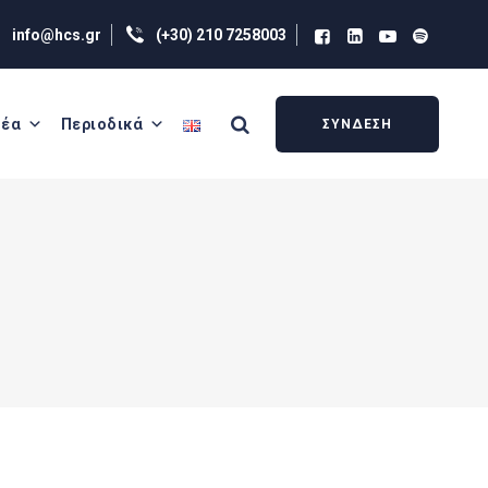
info@hcs.gr
(+30) 210 7258003
έα
Περιοδικά
ΣΥΝΔΕΣΗ