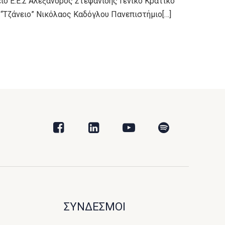
 Ε.Ε.Σ Αλέξανδρος Στεφανίδης Γενικό Κρατικό
“Τζάνειο” Νικόλαος Καδόγλου Πανεπιστήμιο[…]
ΣΥΝΔΕΣΜΟΙ