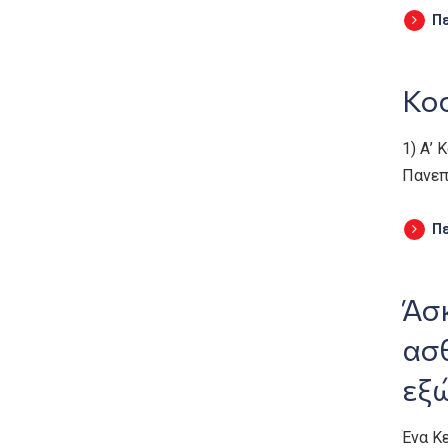
Π
Κοσ
1) Α’ 
Πανεπ
Π
Άσ
ασθ
εξ
Ένα Κ