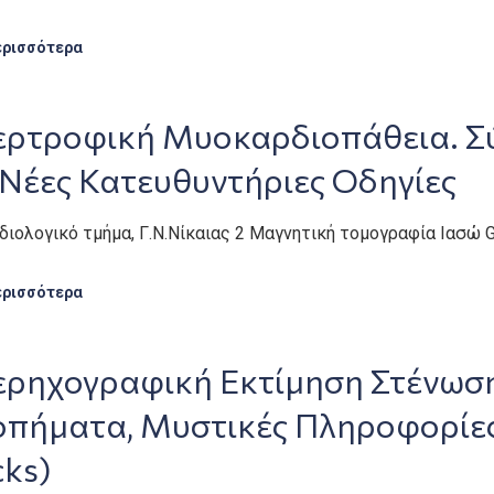
ερισσότερα
ερτροφική Μυοκαρδιοπάθεια. Σ
 Νέες Κατευθυντήριες Οδηγίες
ρδιολογικό τμήμα, Γ.Ν.Νίκαιας 2 Μαγνητική τομογραφία Ιασώ G
ερισσότερα
ερηχογραφική Εκτίμηση Στένωση
οπήματα, Μυστικές Πληροφορίες 
cks)