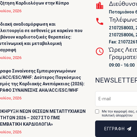
Διεύθυνσ
ζήτηση Καρδιολόγων στην Κύπρο
ουλίου, 2026
Ποταμιάνου 6
Τηλέφων
διακή αναδιαμόρφωση και
2107258003, 
λειτουργία σε ασθενείς με καρκίνο που
2107258006, 
βάνουν καρδιοτοξικές θεραπείες:
Fax: 2107226
τεϊνωμική και μεταβολομική
Ώρες Λει
ταγραφή
Γραμματε
ουλίου, 2026
09:00 - 16:00
ραφο Συναίνεσης Εμπειρογνωμόνων
/ACC/ESC/WHF: Δεύτερος Παγκόσμιος
NEWSLETTE
σμός της Καρδιακής Ανεπάρκειας (2026):
ΡΑΦΟ ΣΥΝΑΙΝΕΣΗΣ AHA/ACC/ESC/WHF
ουλίου, 2026
ΟΚΗΡΥΞΗ ΝΕΩΝ ΘΕΣΕΩΝ ΜΕΤΑΠΤΥΧΙΑΚΩΝ
Με την εγγραφή σας, 
πολιτική απορρήτου
ΤΗΤΩΝ 2026 – 2027 ΣΤΟ ΠΜΣ
ΕΜΒΑΤΙΚΗ ΚΑΡΔΙΟΛΟΓΙΑ»
ΕΓΓΡΑΦΗ
ουλίου, 2026