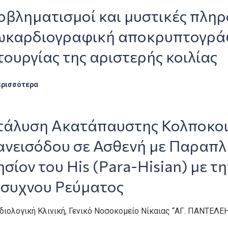
βληματισμοί και μυστικές πληρ
ωκαρδιογραφική αποκρυπτογράφ
τουργίας της αριστερής κοιλίας
ερισσότερα
τάλυση Ακατάπαυστης Κολποκοι
ανεισόδου σε Ασθενή με Παραπ
σίον του His (Para-Hisian) με 
ίσυχνου Ρεύματος
ρδιολογική Κλινική, Γενικό Νοσοκομείο Νίκαιας “ΑΓ. ΠΑΝΤΕΛΕ