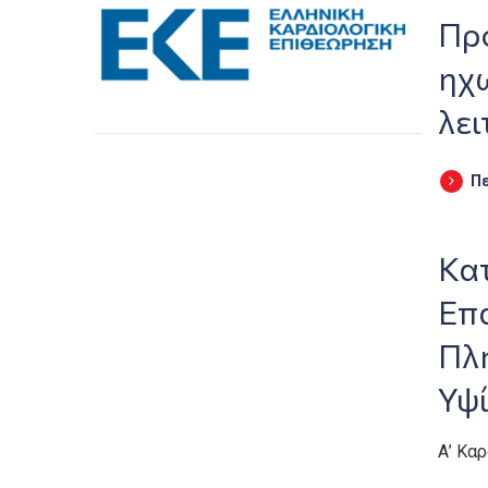
Προ
ηχ
λει
Π
Κα
Επ
Πλη
Υψ
Α’ Κα