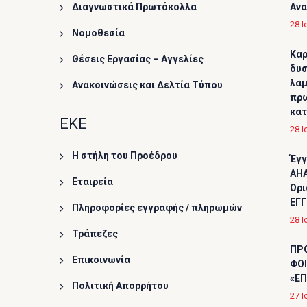
Διαγνωστικά Πρωτόκολλα
Ανα
28 Ι
Νομοθεσία
Καρ
Θέσεις Εργασίας – Αγγελίες
δυσ
λαμ
Ανακοινώσεις και Δελτία Τύπου
πρω
κα
ΕΚΕ
28 Ι
Η στήλη του Προέδρου
Έγγ
AHA
Εταιρεία
Ορι
ΕΓΓ
Πληροφορίες εγγραφής / πληρωμών
28 Ι
Τράπεζες
ΠΡ
Επικοινωνία
ΦΟΙ
«ΕΠ
Πολιτική Απορρήτου
27 Ι