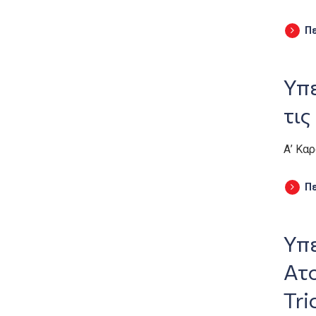
Π
Υπ
τις
Α’ Κα
Π
Υπ
Ατ
Tri