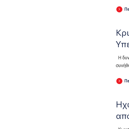
Π
Κρ
Υπ
H δυν
συνήθ
Π
Hχ
από