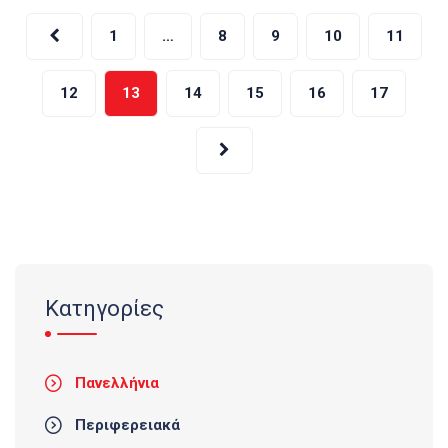
Σελιδοποίηση
1
…
8
9
10
11
άρθρων
12
13
14
15
16
17
Κατηγορίες
Πανελλήνια
Περιφερειακά