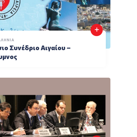
ΛΛΉΝΙΑ
ιο Συνέδριο Αιγαίου –
υμνος