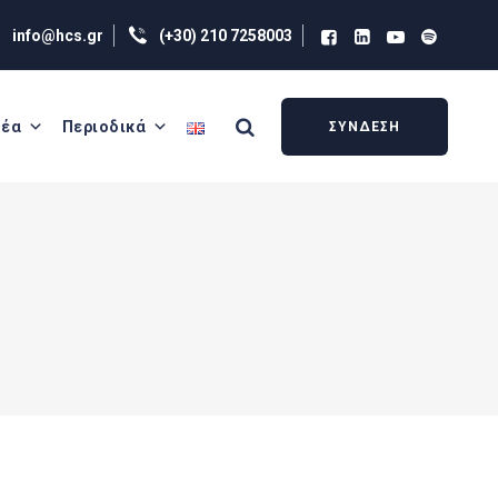
info@hcs.gr
(+30) 210 7258003
έα
Περιοδικά
ΣΥΝΔΕΣΗ