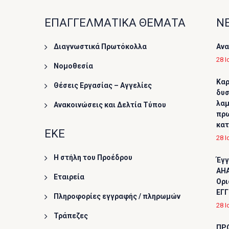
ΕΠΑΓΓΕΛΜΑΤΙΚΑ ΘΕΜΑΤΑ
ΝΕ
Διαγνωστικά Πρωτόκολλα
Ανα
28 Ι
Νομοθεσία
Καρ
Θέσεις Εργασίας – Αγγελίες
δυσ
λαμ
Ανακοινώσεις και Δελτία Τύπου
πρω
κα
ΕΚΕ
28 Ι
Η στήλη του Προέδρου
Έγγ
AHA
Εταιρεία
Ορι
ΕΓΓ
Πληροφορίες εγγραφής / πληρωμών
28 Ι
Τράπεζες
ΠΡ