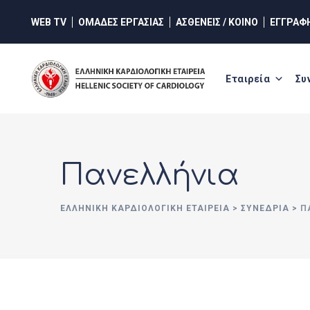
Skip
WEB TV
ΟΜΑΔΕΣ ΕΡΓΑΣΙΑΣ
ΑΣΘΕΝΕΙΣ / ΚΟΙΝΟ
ΕΓΓΡΑΦ
to
content
Εταιρεία
Συ
Πανελλήνια
ΕΛΛΗΝΙΚΉ ΚΑΡΔΙΟΛΟΓΙΚΉ ΕΤΑΙΡΕΊΑ
>
ΣΥΝΈΔΡΙΑ
>
Π