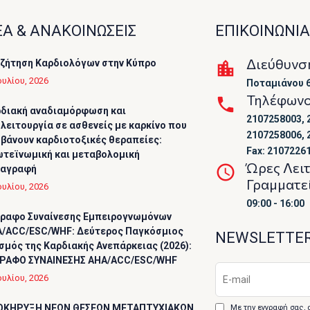
Α & ΑΝΑΚΟΙΝΩΣΕΙΣ
ΕΠΙΚΟΙΝΩΝΙΑ
Διεύθυνσ
ζήτηση Καρδιολόγων στην Κύπρο
ουλίου, 2026
Ποταμιάνου 6
Τηλέφων
διακή αναδιαμόρφωση και
2107258003, 
λειτουργία σε ασθενείς με καρκίνο που
2107258006, 
βάνουν καρδιοτοξικές θεραπείες:
Fax: 2107226
τεϊνωμική και μεταβολομική
Ώρες Λει
ταγραφή
Γραμματε
ουλίου, 2026
09:00 - 16:00
ραφο Συναίνεσης Εμπειρογνωμόνων
/ACC/ESC/WHF: Δεύτερος Παγκόσμιος
NEWSLETTE
σμός της Καρδιακής Ανεπάρκειας (2026):
ΡΑΦΟ ΣΥΝΑΙΝΕΣΗΣ AHA/ACC/ESC/WHF
ουλίου, 2026
ΟΚΗΡΥΞΗ ΝΕΩΝ ΘΕΣΕΩΝ ΜΕΤΑΠΤΥΧΙΑΚΩΝ
Με την εγγραφή σας, 