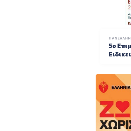
ΠΑΝΕΛΛΉΝ
5ο Επι
Ειδικε