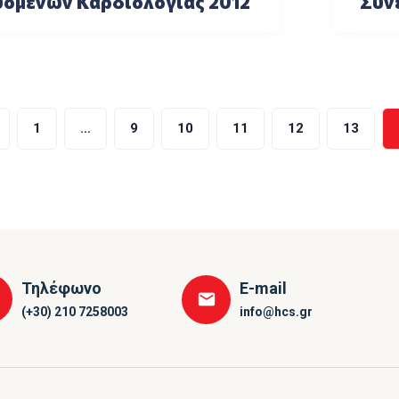
υομένων Καρδιολογίας 2012
Συν
οίηση
1
…
9
10
11
12
13
Τηλέφωνο
E-mail
(+30) 210 7258003
info@hcs.gr