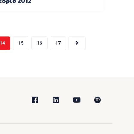
έδριο 2012
14
15
16
17