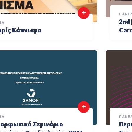
ΠΑΝΕ
2nd 
ΙΑ
ρίς Κάπνισμα
Card
ΙΑ
ΠΑΝΕ
μορφωτικό Σεμινάριο
Περ