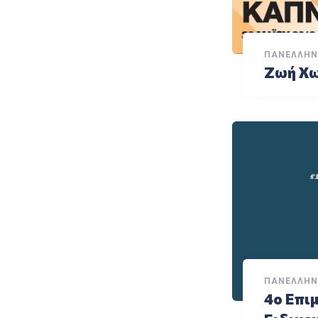
ΠΑΝΕΛΛΉΝ
Ζωή Χω
ΠΑΝΕΛΛΉΝ
4ο Επι