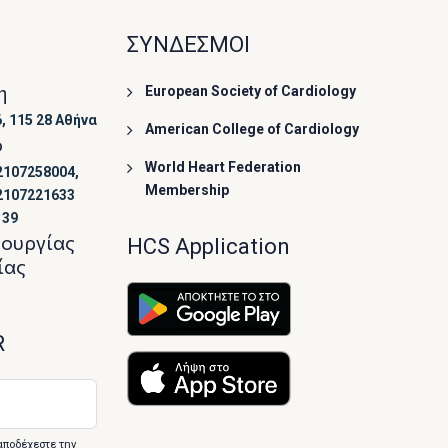
ΣΥΝΔΕΣΜΟΙ
η
European Society of Cardiology
, 115 28 Αθήνα
American College of Cardiology
ο
World Heart Federation
2107258004,
Membership
2107221633
139
τουργίας
HCS Application
ίας
R
αποδέχεστε την