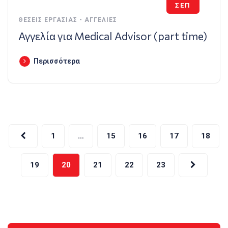
ΣΕΠ
ΘΈΣΕΙΣ ΕΡΓΑΣΊΑΣ - ΑΓΓΕΛΊΕΣ
Αγγελία για Medical Advisor (part time)
Περισσότερα
Σελιδοποίηση
1
…
15
16
17
18
άρθρων
19
20
21
22
23