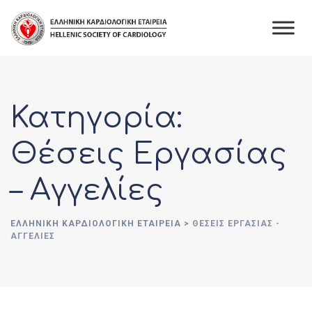
Skip
to
content
Κατηγορία:
Θέσεις Εργασίας
– Αγγελίες
ΕΛΛΗΝΙΚΉ ΚΑΡΔΙΟΛΟΓΙΚΉ ΕΤΑΙΡΕΊΑ
>
ΘΈΣΕΙΣ ΕΡΓΑΣΊΑΣ -
ΑΓΓΕΛΊΕΣ