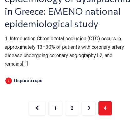
in Greece: EMENO national
epidemiological study
1. Introduction Chronic total occlusion (CTO) occurs in
approximately 13–30% of patients with coronary artery
disease undergoing coronary angiography1,2, and
remains[…]
Περισσότερα
Σελιδοποίηση
1
2
3
4
άρθρων