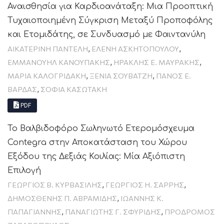
Αναισθησία για Καρδιοανάταξη: Μια Προοπτική
Τυχαιοποιημένη Σύγκριση Μεταξύ Προποφόλης
και Ετομιδάτης, σε Συνδυασμό με Φαιντανύλη
,
,
ΑΙΚΑΤΕΡΙΝΗ ΠΑΝΤΕΛΗ
ΕΛΕΝΗ ΑΣΚΗΤΟΠΟΥΛΟΥ
,
,
ΕΜΜΑΝΟΥΉΛ ΚΑΝΟΥΠΆΚΗΣ
ΗΡΑΚΛΗΣ Ε. ΜΑΥΡΑΚΗΣ
,
,
ΜΑΡΙΑ ΚΑΛΟΓΡΙΔΑΚΗ
ΞΕΝΙΑ ΣΟΥΒΑΤΖΗ
ΠΑΝΟΣ Ε.
,
ΒΑΡΔΑΣ
ΣΟΦΙΑ ΚΑΣΩΤΑΚΗ
PDF
Το Βαλβιδοφόρο Σωληνωτό Ετερομόσχευμα
Contegra στην Αποκατάσταση του Χώρου
Εξόδου της Δεξιάς Κοιλίας: Μία Αξιόπιστη
Επιλογή
,
,
ΓΕΩΡΓΙΟΣ Β. ΚΥΡΒΑΣΙΛΗΣ
ΓΕΩΡΓΙΟΣ Η. ΣΑΡΡΗΣ
,
ΔΗΜΟΣΘΕΝΗΣ Π. ΑΒΡΑΜΙΔΗΣ
ΙΩΑΝΝΗΣ Κ.
,
,
ΠΑΠΑΓΙΑΝΝΗΣ
ΠΑΝΑΓΙΏΤΗΣ Γ. ΣΦΥΡΊΔΗΣ
ΠΡΟΔΡΟΜΟΣ