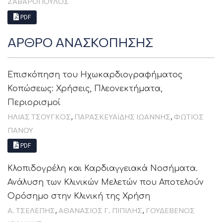
ΖΑΒΑΡΟΠΟΥΛΟΣ
PDF
ΑΡΘΡΟ ΑΝΑΣΚΟΠΗΣΗΣ
Επισκόπηση του Ηχωκαρδιογραφήματος
Κοπώσεως: Χρήσεις, Πλεονεκτήματα,
Περιορισμοί
,
,
ΗΛΊΑΣ ΤΣΟΎΓΚΟΣ
ΠΑΡΑΣΚΕΥΑΪΔΗΣ ΙΩΑΝΝΗΣ
ΦΏΤΙΟΣ
ΠΆΝΟΥ
PDF
Κλοπιδογρέλη και Καρδιαγγειακά Νοσήματα.
Ανάλυση των Κλινικών Μελετών που Αποτελούν
Ορόσημο στην Κλινική της Χρήση
,
,
Α. ΤΣΕΛΈΠΗΣ
ΑΘΑΝΆΣΙΟΣ Γ. ΠΙΠΙΛΉΣ
ΓΟΥΔΈΒΕΝΟΣ