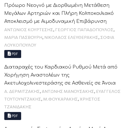
Πρόωρο Νεογνό με Διορθωμένη Μετάθεση
Μεγάλων Αρτηριών και Πλήρη Κολποκοιλιακό
Αποκλεισμό με Αιμοδυναμική Επιβάρυνση
,
,
ΑΝΤΩΝΙΟΣ ΚΟΥΡΤΕΣΗΣ
ΓΕΩΡΓΙΟΣ ΠΑΠΑΔΟΠΟΥΛΟΣ
,
,
ΜΑΡΙΑ ΠΑΣΒΟΥΡΗ
ΝΙΚΌΛΑΟΣ ΕΛΕΥΘΕΡΆΚΗΣ
ΣΟΦΙΑ
ΛΟΥΚΟΠΟΥΛΟΥ
PDF
Διαταραχές του Καρδιακού Ρυθμού Μετά από
Χορήγηση Αναστολέων της
Ακετυλοχολινεστεράσης σε Ασθενείς σε Άνοια
,
,
Α. ΔΕΡΜΙΤΖΆΚΗΣ
ΑΝΤΩΝΗΣ ΜΑΝΟΥΣΑΚΗΣ
ΕΥΑΓΓΕΛΟΣ
,
,
ΤΟΥΤΟΥΝΤΖΑΚΗΣ
Μ.ΦΟΥΚΑΡΆΚΗΣ
ΧΡΗΣΤΟΣ
ΤΖΑΝΙΔΑΚΗΣ
PDF