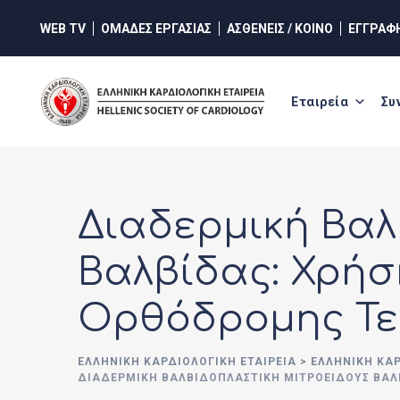
Skip
WEB TV
ΟΜΑΔΕΣ ΕΡΓΑΣΙΑΣ
ΑΣΘΕΝΕΙΣ / ΚΟΙΝΟ
ΕΓΓΡΑΦ
to
content
Εταιρεία
Συ
Διαδερμική Βαλ
Βαλβίδας: Χρήσ
Ορθόδρομης Τε
ΕΛΛΗΝΙΚΉ ΚΑΡΔΙΟΛΟΓΙΚΉ ΕΤΑΙΡΕΊΑ
>
ΕΛΛΗΝΙΚΗ ΚΑ
ΔΙΑΔΕΡΜΙΚΉ ΒΑΛΒΙΔΟΠΛΑΣΤΙΚΉ ΜΙΤΡΟΕΙΔΟΎΣ ΒΑΛ