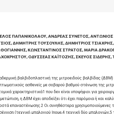
ΓΕΛΟΣ ΠΑΠΑΝΙΚΟΛΆΟΥ
,
ΑΝΔΡΕΑΣ ΣΥΝΕΤΟΣ
,
ΑΝΤΏΝΙΟΣ
ΤΣΙΟΣ
,
ΔΗΜΉΤΡΗΣ ΤΟΎΣΟΥΛΗΣ
,
ΔΗΜΉΤΡΙΟΣ ΤΣΙΑΧΡΉΣ
ΑΘΟΓΙΑΝΝΗΣ
,
ΚΩΝΣΤΑΝΤΙΝΟΣ ΣΤΡΑΤΟΣ
,
ΜΑΡΊΑ ΔΡΑΚΟ
ΑΧΟΧΡΗΣΤΟΥ
,
ΟΔΥΣΣΈΑΣ ΚΑΪΤΌΖΗΣ
,
ΣΚΕΎΟΣ ΣΙΔΕΡΉΣ
,
ιαδερμική βαλβιδοπλαστική της μιτροειδούς βαλβίδας (ΔΒΜ) 
πτωματικούς ασθενείς με σοβαρού βαθμού στένωση της μιτρο
ομικά χαρακτηριστικά1 που δεν είναι υποψήφιοι για χειρουργ
μετώπιση, η ΔΒΜ έχει αποδείξει ότι έχει παρόμοια ή και καλ
οστά επαναστένωσης.2 Οι συνηθέστερα χρησιμοποιούμενες τε
σέγγιση (τεχνική μπαλονιού Inoue,4 τεχνική δύο μπαλονιών,5