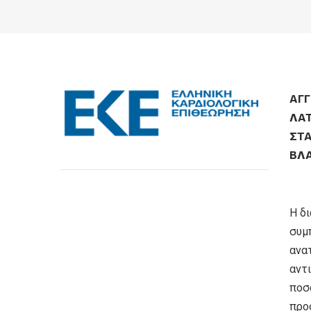
ΆΓ
ΛΆ
ΣΤ
ΒΛ
Η δ
συμ
ανατ
αντι
ποσ
προ