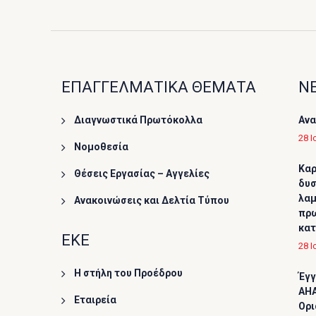
ΕΠΑΓΓΕΛΜΑΤΙΚΑ ΘΕΜΑΤΑ
ΝΕ
Διαγνωστικά Πρωτόκολλα
Ανα
28 Ι
Νομοθεσία
Καρ
Θέσεις Εργασίας – Αγγελίες
δυσ
λαμ
Ανακοινώσεις και Δελτία Τύπου
πρω
κα
ΕΚΕ
28 Ι
Η στήλη του Προέδρου
Έγγ
AHA
Εταιρεία
Ορι