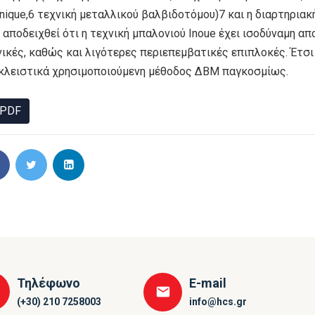
hnique,6 τεχνική μεταλλικού βαλβιδοτόμου)7 και η διαρτηρια
 αποδειχθεί ότι η τεχνική μπαλονιού Inoue έχει ισοδύναμη α
νικές, καθώς και λιγότερες περιεπεμβατικές επιπλοκές. Έτσι
κλειστικά χρησιμοποιούμενη μέθοδος ΔΒΜ παγκοσμίως.
PDF
Τηλέφωνο
E-mail
(+30) 210 7258003
info@hcs.gr