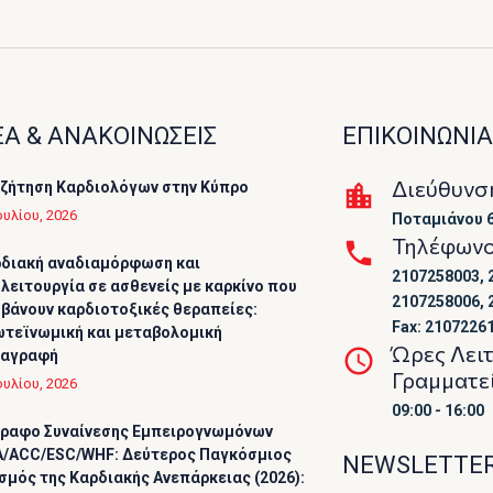
Α & ΑΝΑΚΟΙΝΩΣΕΙΣ
ΕΠΙΚΟΙΝΩΝΙΑ
Διεύθυνσ
ζήτηση Καρδιολόγων στην Κύπρο
ουλίου, 2026
Ποταμιάνου 6
Τηλέφων
διακή αναδιαμόρφωση και
2107258003, 
λειτουργία σε ασθενείς με καρκίνο που
2107258006, 
βάνουν καρδιοτοξικές θεραπείες:
Fax: 2107226
τεϊνωμική και μεταβολομική
Ώρες Λει
ταγραφή
Γραμματε
ουλίου, 2026
09:00 - 16:00
ραφο Συναίνεσης Εμπειρογνωμόνων
/ACC/ESC/WHF: Δεύτερος Παγκόσμιος
NEWSLETTE
σμός της Καρδιακής Ανεπάρκειας (2026):