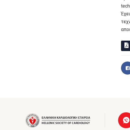
tec
Έχει
τεχ
απο