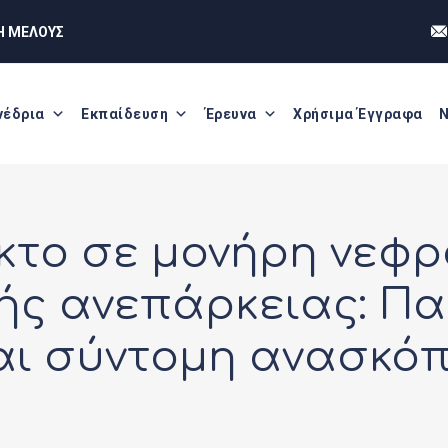
Η ΜΕΛΟΥΣ
νέδρια
Εκπαίδευση
Έρευνα
Χρήσιμα Έγγραφα
Ν
κτο σε μονήρη νεφρ
κής ανεπάρκειας: Π
αι σύντομη ανασκό