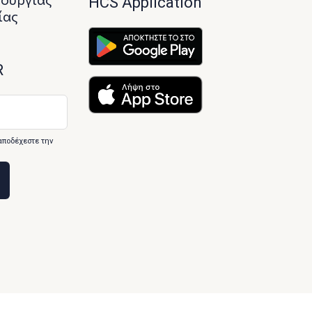
HCS Application
ίας
R
αποδέχεστε την