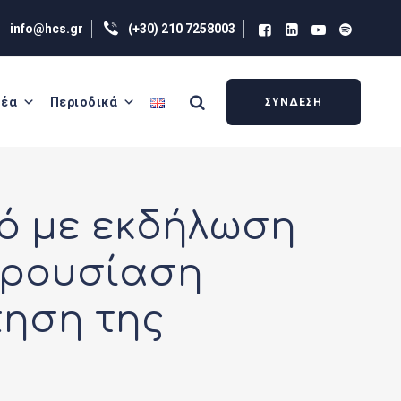
info@hcs.gr
(+30) 210 7258003
έα
Περιοδικά
ΣΥΝΔΕΣΗ
ό με εκδήλωση
αρουσίαση
πηση της