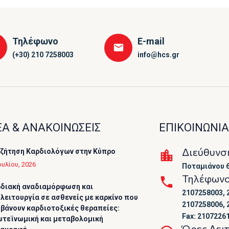
Τηλέφωνο
E-mail
(+30) 210 7258003
info@hcs.gr
Α & ΑΝΑΚΟΙΝΩΣΕΙΣ
ΕΠΙΚΟΙΝΩΝΙΑ
Διεύθυνσ
ζήτηση Καρδιολόγων στην Κύπρο
ουλίου, 2026
Ποταμιάνου 6
Τηλέφων
διακή αναδιαμόρφωση και
2107258003, 
λειτουργία σε ασθενείς με καρκίνο που
2107258006, 
βάνουν καρδιοτοξικές θεραπείες:
Fax: 2107226
τεϊνωμική και μεταβολομική
Ώρες Λει