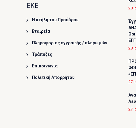
κα
ΕΚΕ
28 Ι
Η στήλη του Προέδρου
Έγγ
AHA
Εταιρεία
Ορι
ΕΓΓ
Πληροφορίες εγγραφής / πληρωμών
28 Ι
Τράπεζες
ΠΡ
Επικοινωνία
ΦΟΙ
«ΕΠ
Πολιτική Απορρήτου
27 Ι
Ανα
Λε
27 Ι