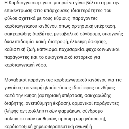
H Καρδιαγγειακή υγεία μπορεί να γίνει βέλτιστη με την
επικέντρωση στις υπάρχουσες ιδιαιτερότητες του
φύλου σχετικά με τους κύριους παράγοντες
καρδιαγγειακού κινδύνου, όπως αρτηριακή υπέρταση,
σακχαρώδης διαβήτης, μεταβολικό σύνδρομο, οικογενής
δυσλιπιδαιμία, κακή διατροφή, έλλειψη άσκησης,
καθιστική ζωή, κάπνισμα, παχυσαρκία, ψυχοκοινωνικοί
παράγοντες και το οικογενειακό ιστορικό για
καρδιαγγειακή νόσο.
Μοναδικοί παράγοντες καρδιαγγειακού κινδύνου για τις
γυναίκες σε νεαρή ηλικία -όπως ιδιαίτερες συνθήκες
κατά την κύηση (αρτηριακή υπέρταση, σακχαρώδης
διαβήτης, ανεπιθύμητη έκβαση), ορμονικοί παράγοντες
(λήψης αντισυλληπτικών φαρμάκων, σύνδρομο
πολυκυστικών ωοθηκών, πρόωρη εμμηνόπαυση),
καρδιοτοξική χημειοθεραπευτική αγωγή ή