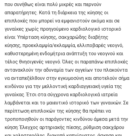
που συνήθως είναι πολύ μικρές και περνούν
απαρατήρητες. Κατά τη διάρκεια της κύησης οι
επιπλοκές που μπορεί να εμφανιστούν ακόμα και σε
γυναίκες χωρίς προηγούμενο καρδιολογικό ιστορικό
είναι: Υπέρταση κύησης, σακχαρώδης διαβήτης
κύησης, προεκλαμψία/εκλαμψία, ελλιποβαρές νεογνό,
καθυστερημένη ενδομήτρια ανάπτυξη του νεογνού και
τέλος θνησιγενές νεογνό. Όλες οι παραπάνω επιπλοκές
αντανακλούν την αδυναμία των αγγείων του πλακούντα
να ανταπεξέλθουν στην εγκυμοσύνη και αποτελούν σήμα
κινδύνου για την μελλοντική καρδιαγγειακή υγεία της
γυναίκας. Έτσι στα σύγχρονα καρδιολογικά ιατρεία
λαμβάνεται και το μαιευτικό ιστορικό των γυναικών. Σε
περίπτωση επιπλοκών της κύησης θα πρέπει να
τροποποιηθούν οι παράγοντες κινδύνου άμεσα μετά την
κύηση: Έλεγχος αρτηριακής πίεσης, ρύθμιση σακχάρου
και χοληστερόλης, διακοπή καπνίσματος, άσκηση και