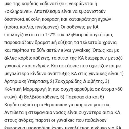
μυς της καρδιάς «αδυνατίζει», νεκρώνεται ή
«σκληραίνει». Αποτέλεσμα είναι να εμφανιστούν
δύσπνοια, εύκολη κούραση και κατακράτηση υγρών
(πόδια, κοιλιά, πνεύμονες). Οι ασθενείς με ΚΑ
υπολογίζονται στο 1-2% του πληθυσμού παγκόσμια,
παρουσιάζουν δραματική αύξηση τα τελευταία χρόνια,
και περίπου το 50% αυτών είναι γυναίκες. Όπως και με
άλλες καρδιοπάθειες, τα αίτια της ΚΑ διαφέρουν μεταξύ
γυναικών και ανδρών. Καταστάσεις που σχετίζονται με
μεγαλύτερο κίνδυνο ανάπτυξης ΚΑ στις γυναίκες είναι 1)
Αρτηριακή Υπέρταση, 2) Σακχαρώδης Διαβήτης, 3)
Κολπική Μαρμαρυγή (η πιο συχνή αρρυθμία σε άτομα >60
ετών), 4) Βαλβιδοπάθειες, 5) Παχυσαρκία και 6)
Καρδιοτοξικότητα θεραπειών για καρκίνο μαστού.
Αντίθετα η στεφανιαία νόσος είναι συχνότερο αίτιο ΚΑ
στους άνδρες, παρότι οι γυναίκες που παθαίνουν
έμφραγμα μυοκαρδίου έχουν μεγαλύτερο κίνδυνο για ΚΑ