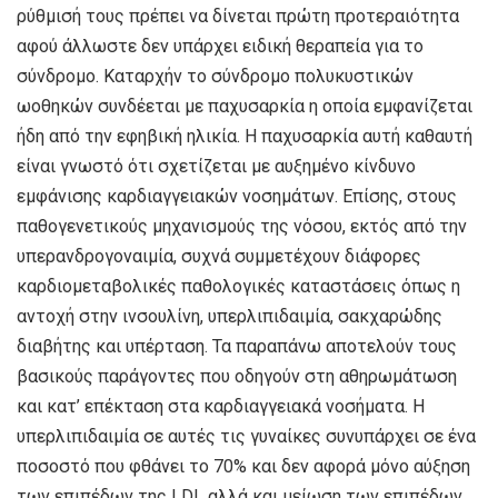
ρύθμισή τους πρέπει να δίνεται πρώτη προτεραιότητα
αφού άλλωστε δεν υπάρχει ειδική θεραπεία για το
σύνδρομο. Καταρχήν το σύνδρομο πολυκυστικών
ωοθηκών συνδέεται με παχυσαρκία η οποία εμφανίζεται
ήδη από την εφηβική ηλικία. Η παχυσαρκία αυτή καθαυτή
είναι γνωστό ότι σχετίζεται με αυξημένο κίνδυνο
εμφάνισης καρδιαγγειακών νοσημάτων. Επίσης, στους
παθογενετικούς μηχανισμούς της νόσου, εκτός από την
υπερανδρογοναιμία, συχνά συμμετέχουν διάφορες
καρδιομεταβολικές παθολογικές καταστάσεις όπως η
αντοχή στην ινσουλίνη, υπερλιπιδαιμία, σακχαρώδης
διαβήτης και υπέρταση. Τα παραπάνω αποτελούν τους
βασικούς παράγοντες που οδηγούν στη αθηρωμάτωση
και κατ’ επέκταση στα καρδιαγγειακά νοσήματα. Η
υπερλιπιδαιμία σε αυτές τις γυναίκες συνυπάρχει σε ένα
ποσοστό που φθάνει το 70% και δεν αφορά μόνο αύξηση
των επιπέδων της LDL αλλά και μείωση των επιπέδων