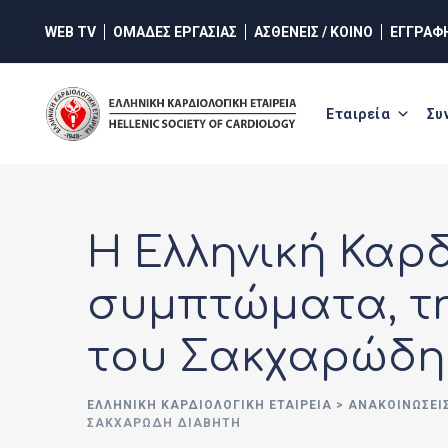
Skip
WEB TV
ΟΜΑΔΕΣ ΕΡΓΑΣΙΑΣ
ΑΣΘΕΝΕΙΣ / ΚΟΙΝΟ
ΕΓΓΡΑΦ
to
content
Εταιρεία
Συ
Η Ελληνική Καρδ
συμπτώματα, τη
του Σακχαρώδη
ΕΛΛΗΝΙΚΉ ΚΑΡΔΙΟΛΟΓΙΚΉ ΕΤΑΙΡΕΊΑ
>
ΑΝΑΚΟΙΝΏΣΕΙ
ΣΑΚΧΑΡΏΔΗ ΔΙΑΒΉΤΗ