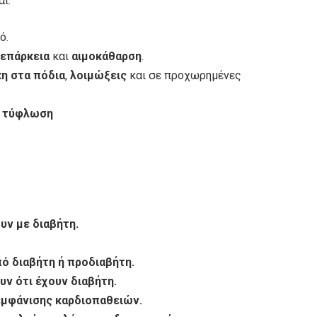
ι:
ό.
νεπάρκεια
και
αιμοκάθαρση
.
κη στα πόδια
,
λοιμώξεις
και σε προχωρημένες
ε
τύφλωση
υν με διαβήτη.
ό διαβήτη ή προδιαβήτη.
ν ότι έχουν διαβήτη.
 εμφάνισης καρδιοπαθειών.