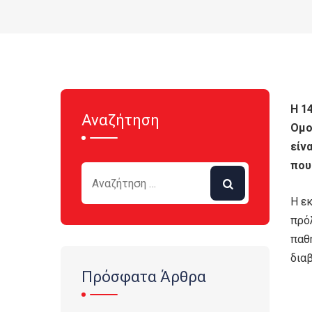
Η 1
Αναζήτηση
Ομο
είν
που
Η ε
πρό
παθ
διαβ
Πρόσφατα Άρθρα