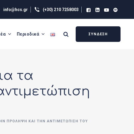
info@hcs.gr
(+30) 210 7258003
έα
Περιοδικά
ΣΥΝΔΕΣΗ
ια τα
αντιμετώπιση
ΤΗΝ ΠΡΌΛΗΨΗ ΚΑΙ ΤΗΝ ΑΝΤΙΜΕΤΏΠΙΣΗ ΤΟΥ