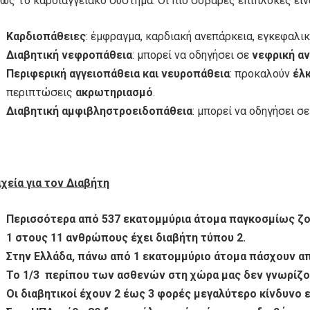
ως το καρδιαγγειακό σύστημα. Οι πιο σοβαρές επιπλοκές είνα
Καρδιοπάθειες
: έμφραγμα, καρδιακή ανεπάρκεια, εγκεφαλικ
Διαβητική νεφροπάθεια
: μπορεί να οδηγήσει σε
νεφρική α
Περιφερική αγγειοπάθεια και νευροπάθεια
: προκαλούν
έλ
περιπτώσεις
ακρωτηριασμό
.
Διαβητική αμφιβληστροειδοπάθεια
: μπορεί να οδηγήσει σ
ιχεία για τον Διαβήτη
Περισσότερα από 537 εκατομμύρια άτομα παγκοσμίως ζο
1 στους 11 ανθρώπους έχει διαβήτη τύπου 2.
Στην Ελλάδα, πάνω από 1 εκατομμύριο άτομα πάσχουν απ
Το 1/3 περίπου των ασθενών στη χώρα μας δεν γνωρίζου
Οι διαβητικοί έχουν 2 έως 3 φορές μεγαλύτερο κίνδυνο