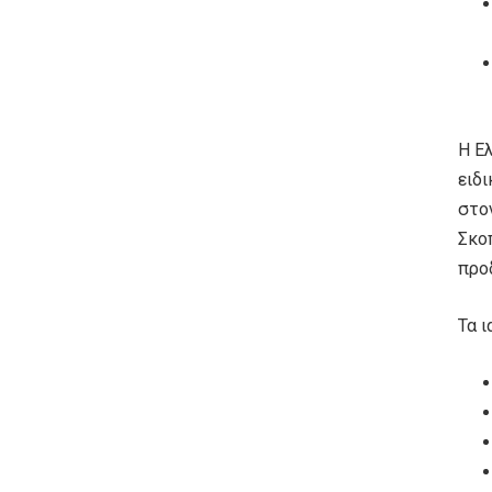
Η Ελ
ειδι
στο
Σκο
προ
Τα ι