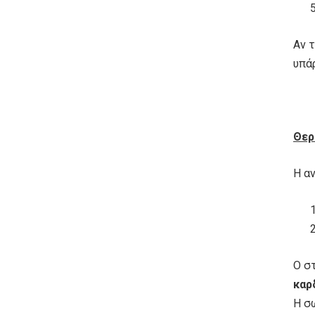
Αν 
υπά
Θερ
Η α
Ο σ
καρ
Η σ