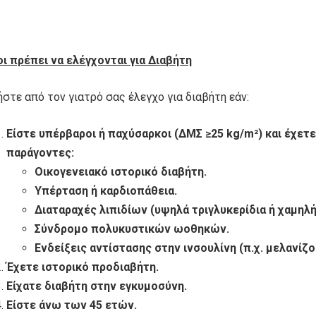
οι πρέπει να ελέγχονται για Διαβήτη
στε από τον γιατρό σας έλεγχο για διαβήτη εάν:
Είστε υπέρβαροι ή παχύσαρκοι (ΔΜΣ ≥25 kg/m²) και έχε
παράγοντες:
Οικογενειακό ιστορικό διαβήτη.
Υπέρταση ή καρδιοπάθεια.
Διαταραχές λιπιδίων (υψηλά τριγλυκερίδια ή χαμηλή
Σύνδρομο πολυκυστικών ωοθηκών.
Ενδείξεις αντίστασης στην ινσουλίνη (π.χ. μελανίζ
Έχετε ιστορικό προδιαβήτη.
Είχατε διαβήτη στην εγκυμοσύνη.
Είστε άνω των 45 ετών.