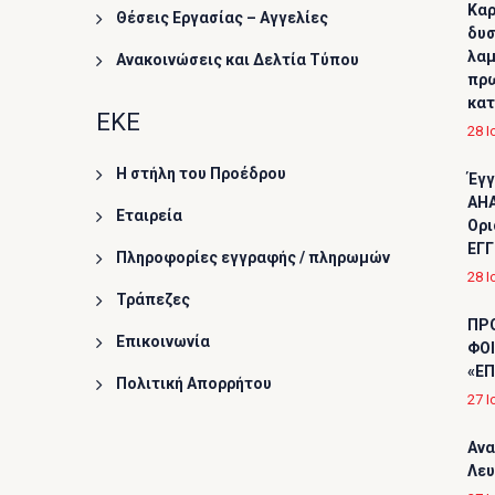
Καρ
Θέσεις Εργασίας – Αγγελίες
δυσ
λαμ
Ανακοινώσεις και Δελτία Τύπου
πρω
κα
ΕΚΕ
28 Ι
Η στήλη του Προέδρου
Έγγ
AHA
Εταιρεία
Ορι
ΕΓΓ
Πληροφορίες εγγραφής / πληρωμών
28 Ι
Τράπεζες
ΠΡ
Επικοινωνία
ΦΟΙ
«ΕΠ
Πολιτική Απορρήτου
27 Ι
Ανα
Λε