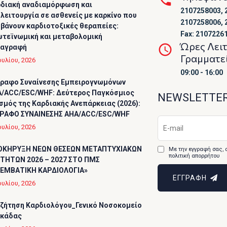
διακή αναδιαμόρφωση και
2107258003, 
λειτουργία σε ασθενείς με καρκίνο που
2107258006, 
βάνουν καρδιοτοξικές θεραπείες:
Fax: 2107226
τεϊνωμική και μεταβολομική
Ώρες Λει
ταγραφή
Γραμματε
ουλίου, 2026
09:00 - 16:00
ραφο Συναίνεσης Εμπειρογνωμόνων
/ACC/ESC/WHF: Δεύτερος Παγκόσμιος
NEWSLETTE
σμός της Καρδιακής Ανεπάρκειας (2026):
ΡΑΦΟ ΣΥΝΑΙΝΕΣΗΣ AHA/ACC/ESC/WHF
ουλίου, 2026
ΟΚΗΡΥΞΗ ΝΕΩΝ ΘΕΣΕΩΝ ΜΕΤΑΠΤΥΧΙΑΚΩΝ
Με την εγγραφή σας, 
πολιτική απορρήτου
ΤΗΤΩΝ 2026 – 2027 ΣΤΟ ΠΜΣ
ΕΜΒΑΤΙΚΗ ΚΑΡΔΙΟΛΟΓΙΑ»
ΕΓΓΡΑΦΗ
ουλίου, 2026
ζήτηση Καρδιολόγου_Γενικό Νοσοκομείο
υκάδας