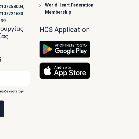
World Heart Federation
2107258004,
Membership
2107221633
139
τουργίας
HCS Application
ίας
R
αποδέχεστε την