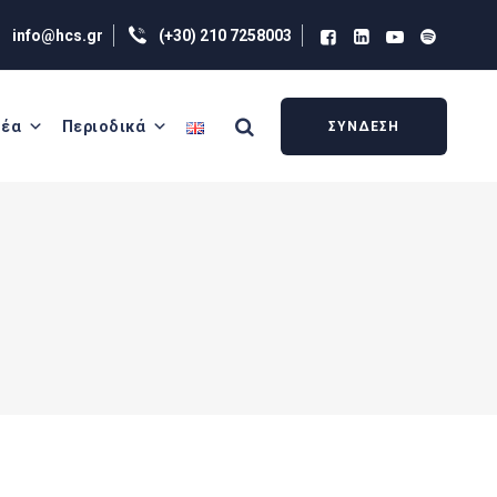
info@hcs.gr
(+30) 210 7258003
έα
Περιοδικά
ΣΥΝΔΕΣΗ