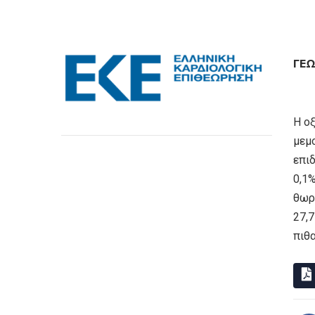
ΓΕΏ
H οξ
μεμ
επιδ
0,1
θωρα
27,
πιθ