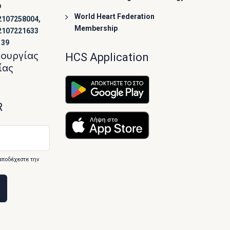
ο
World Heart Federation
2107258004,
Membership
2107221633
139
τουργίας
HCS Application
ίας
R
αποδέχεστε την