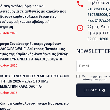
Τηλέφων
διακή αναδιαμόρφωση και
2107258003, 
λειτουργία σε ασθενείς με καρκίνο που
2107258006, 
βάνουν καρδιοτοξικές θεραπείες:
Fax: 2107226
τεϊνωμική και μεταβολομική
Ώρες Λει
ταγραφή
Γραμματε
ουλίου, 2026
09:00 - 16:00
ραφο Συναίνεσης Εμπειρογνωμόνων
/ACC/ESC/WHF: Δεύτερος Παγκόσμιος
NEWSLETTE
σμός της Καρδιακής Ανεπάρκειας (2026):
ΡΑΦΟ ΣΥΝΑΙΝΕΣΗΣ AHA/ACC/ESC/WHF
ουλίου, 2026
ΟΚΗΡΥΞΗ ΝΕΩΝ ΘΕΣΕΩΝ ΜΕΤΑΠΤΥΧΙΑΚΩΝ
Με την εγγραφή σας, 
πολιτική απορρήτου
ΤΗΤΩΝ 2026 – 2027 ΣΤΟ ΠΜΣ
ΕΜΒΑΤΙΚΗ ΚΑΡΔΙΟΛΟΓΙΑ»
ΕΓΓΡΑΦΗ
ουλίου, 2026
ζήτηση Καρδιολόγου_Γενικό Νοσοκομείο
υκάδας