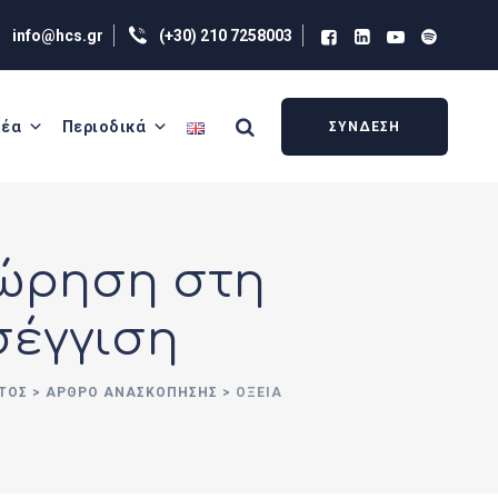
info@hcs.gr
(+30) 210 7258003
έα
Περιοδικά
ΣΥΝΔΕΣΗ
εώρηση στη
σέγγιση
ΣΤΟΣ
>
ΑΡΘΡΟ ΑΝΑΣΚΟΠΗΣΗΣ
>
ΟΞΕΊΑ