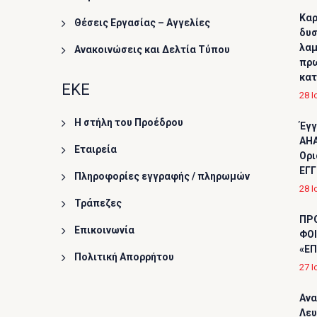
Καρ
Θέσεις Εργασίας – Αγγελίες
δυσ
λαμ
Ανακοινώσεις και Δελτία Τύπου
πρω
κα
ΕΚΕ
28 Ι
Η στήλη του Προέδρου
Έγγ
AHA
Εταιρεία
Ορι
ΕΓΓ
Πληροφορίες εγγραφής / πληρωμών
28 Ι
Τράπεζες
ΠΡ
Επικοινωνία
ΦΟΙ
«ΕΠ
Πολιτική Απορρήτου
27 Ι
Ανα
Λε