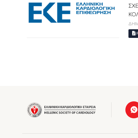
ΣΧ
ΚΟ
ΔΗΜ
P