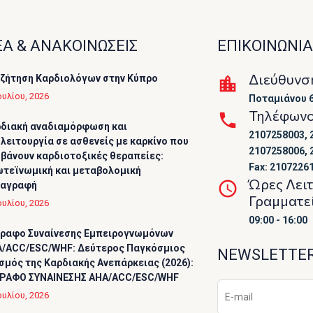
Α & ΑΝΑΚΟΙΝΩΣΕΙΣ
ΕΠΙΚΟΙΝΩΝΙΑ
Διεύθυνσ
ζήτηση Καρδιολόγων στην Κύπρο
ουλίου, 2026
Ποταμιάνου 6
Τηλέφων
διακή αναδιαμόρφωση και
2107258003, 
λειτουργία σε ασθενείς με καρκίνο που
2107258006, 
βάνουν καρδιοτοξικές θεραπείες:
Fax: 2107226
τεϊνωμική και μεταβολομική
Ώρες Λει
ταγραφή
Γραμματε
ουλίου, 2026
09:00 - 16:00
ραφο Συναίνεσης Εμπειρογνωμόνων
/ACC/ESC/WHF: Δεύτερος Παγκόσμιος
NEWSLETTE
σμός της Καρδιακής Ανεπάρκειας (2026):
ΡΑΦΟ ΣΥΝΑΙΝΕΣΗΣ AHA/ACC/ESC/WHF
ουλίου, 2026