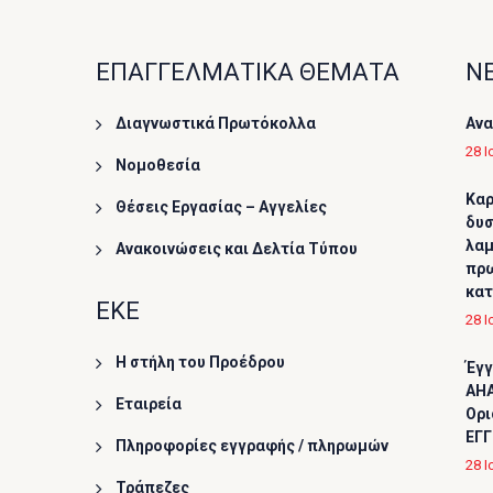
ΕΠΑΓΓΕΛΜΑΤΙΚΑ ΘΕΜΑΤΑ
ΝΕ
Διαγνωστικά Πρωτόκολλα
Ανα
28 Ι
Νομοθεσία
Καρ
Θέσεις Εργασίας – Αγγελίες
δυσ
λαμ
Ανακοινώσεις και Δελτία Τύπου
πρω
κα
ΕΚΕ
28 Ι
Η στήλη του Προέδρου
Έγγ
AHA
Εταιρεία
Ορι
ΕΓΓ
Πληροφορίες εγγραφής / πληρωμών
28 Ι
Τράπεζες