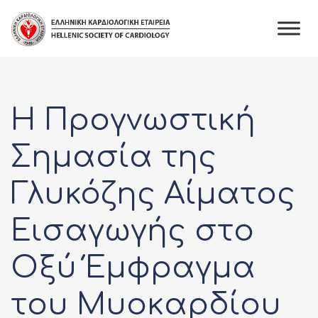
Skip
to
content
Η Προγνωστική
Σημασία της
Γλυκόζης Αίματος
Εισαγωγής στο
Οξύ Έμφραγμα
του Μυοκαρδίου