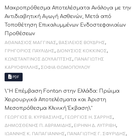
Μακροπρόθεσμα Αποτελέσματα Ανάλογα με την
Αντιδιαβητική Αγωγή Ασθενών, Μετά από
Τοποθέτηση Επικαλυμμένων Ενδοστεφανιαίων
Προθέσεων
,
,
ΑΘΑΝΑΣΙΟΣ ΜΑΓΓΙΝΑΣ
ΒΑΣΊΛΕΙΟΣ ΒΟΎΔΡΗΣ
,
,
ΓΡΗΓΟΡΙΟΣ ΠΑΥΛΙΔΗΣ
ΔΙΟΝΥΣΙΟΣ ΚΟΚΚΙΝΟΣ
,
ΚΩΝΣΤΑΝΤΙΝΟΣ ΔΟΥΛΑΠΤΣΗΣ
ΠΑΝΑΓΙΩΤΗΣ
,
ΚΑΡΥΟΦΥΛΛΗΣ
ΣΟΦΙΑ ΘΩΜΟΠΟΥΛΟΥ
PDF
\”Η Επέμβαση Fontan στην Ελλάδα: Πρώιμα
Χειρουργικά Αποτελέσματα και Άριστη
Μεσοπρόθεσμα Κλινική Έκβαση\”
,
,
ΓΕΩΡΓΙΟΣ Β. ΚΥΡΒΑΣΙΛΗΣ
ΓΕΩΡΓΙΟΣ Η. ΣΑΡΡΗΣ
,
,
ΔΗΜΟΣΘΕΝΗΣ Π. ΑΒΡΑΜΙΔΗΣ
ΕΙΡΗΝΗ Δ. ΛΥΤΡΙΒΗ
,
,
ΙΩΑΝΝΗΣ Κ. ΠΑΠΑΓΙΑΝΝΗΣ
ΠΑΝΑΓΙΏΤΗΣ Γ. ΣΦΥΡΊΔΗΣ