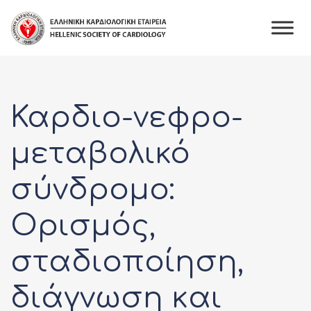
Skip
to
content
Καρδιο-νεφρο-
μεταβολικό
σύνδρομο:
Ορισμός,
σταδιοποίηση,
διάγνωση και