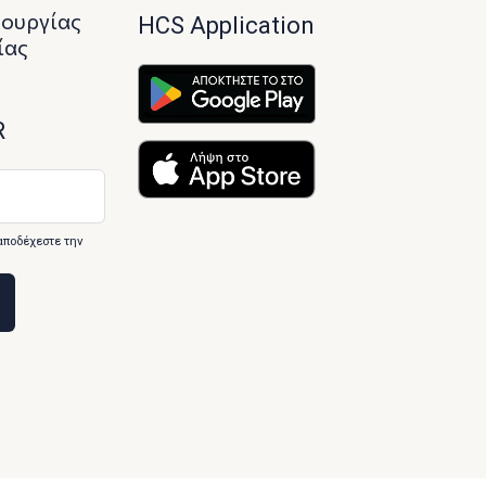
τουργίας
HCS Application
ίας
R
αποδέχεστε την