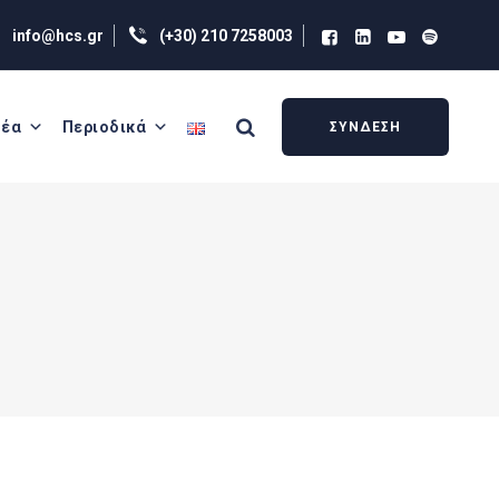
info@hcs.gr
(+30) 210 7258003
έα
Περιοδικά
ΣΥΝΔΕΣΗ