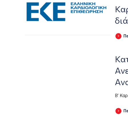
Κα
δι
Π
Κα
Ανε
Αν
Β’ Κα
Π