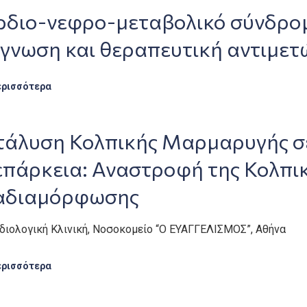
ρδιο-νεφρο-μεταβολικό σύνδρομ
άγνωση και θεραπευτική αντιμετ
ερισσότερα
τάλυση Κολπικής Μαρμαρυγής σε
πάρκεια: Αναστροφή της Κολπικ
αδιαμόρφωσης
ρδιολογική Κλινική, Νοσοκομείο “Ο ΕΥΑΓΓΕΛΙΣΜΟΣ”, Αθήνα
ερισσότερα