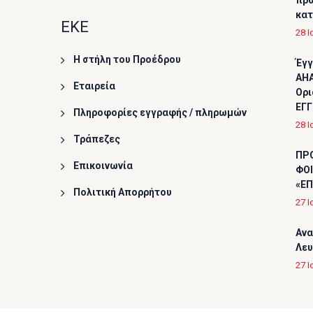
πρω
κα
ΕΚΕ
28 Ι
Η στήλη του Προέδρου
Έγγ
AHA
Εταιρεία
Ορι
ΕΓΓ
Πληροφορίες εγγραφής / πληρωμών
28 Ι
Τράπεζες
ΠΡ
Επικοινωνία
ΦΟΙ
«ΕΠ
Πολιτική Απορρήτου
27 Ι
Ανα
Λε
27 Ι