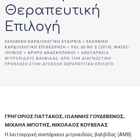
Θεραπευτική
Επιλογή
ΕΛΛΗΝΙΚΉ ΚΑΡΔΙΟΛΟΓΙΚΉ ΕΤΑΙΡΕΊΑ
>
ΕΛΛΗΝΙΚΗ
ΚΑΡΔΙΟΛΟΓΙΚΗ ΕΠΙΘΕΩΡΗΣΗ
>
VOL 60 NO 3 (2019): ΜΆΙΟΣ-
ΙΟΎΝΙΟΣ
>
ΑΡΘΡΟ ΑΝΑΣΚΟΠΗΣΗΣ
>
ΑΝΕΠΆΡΚΕΙΑ
ΜΙΤΡΟΕΙΔΟΎΣ ΒΑΛΒΊΔΑΣ: ΑΠΌ ΤΗΝ ΔΙΑΓΝΩΣΤΙΚΉ
ΠΡΌΚΛΗΣΗ ΣΤΗΝ ΔΎΣΚΟΛΗ ΘΕΡΑΠΕΥΤΙΚΉ ΕΠΙΛΟΓΉ
ΓΡΗΓΟΡΙΟΣ ΠΑΤΤΑΚΟΣ
,
ΙΩΑΝΝΗΣ ΓΟΥΔΕΒΕΝΟΣ
,
ΜΙΧΑΗΛ ΜΠΟΤΗΣ
,
ΝΙΚΌΛΑΟΣ ΚΟΎΒΕΛΑΣ
Η λειτουργική ανεπάρκεια μιτροειδούς βαλβίδας (ΑΜΒ)