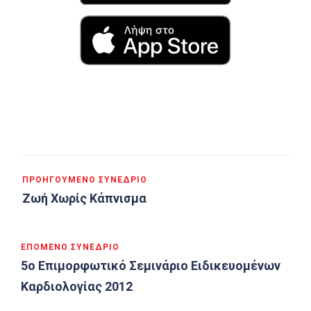
Πλοήγηση
ΠΡΟΗΓΟΎΜΕΝΟ ΣΥΝΈΔΡΙΟ
άρθρων
Ζωή Χωρίς Κάπνισμα
ΕΠΌΜΕΝΟ ΣΥΝΈΔΡΙΟ
5ο Επιμορφωτικό Σεμινάριο Ειδικευομένων
Καρδιολογίας 2012