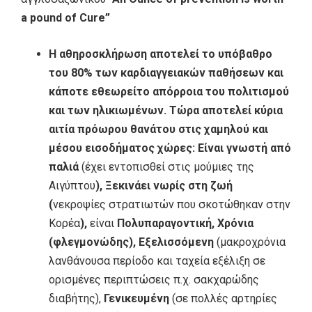
a
pound
of
Cure
”
Η αθηροσκλήρωση αποτελεί το υπόβαθρο
του 80% των καρδιαγγειακών παθήσεων και
κάποτε εθεωρείτο απόρροια του πολιτισμού
και των ηλικιωμένων. Τώρα αποτελεί κύρια
αιτία πρόωρου θανάτου στις χαμηλού και
μέσου εισοδήματος χώρες: Είναι γνωστή από
παλιά
(έχει εντοπισθεί στις μούμιες της
Αιγύπτου
), Ξεκινάει νωρίς στη ζωή
(
νεκροψίες στρατιωτών που σκοτώθηκαν στην
Κορέα
),
είναι
Πολυπαραγοντική, Χρόνια
(φλεγμονώδης), Εξελισσόμενη
(μακροχρόνια
λανθάνουσα περίοδο και ταχεία εξέλιξη σε
ορισμένες περιπτώσεις π.χ. σακχαρώδης
διαβήτης),
Γενικευμένη
(σε πολλές αρτηρίες