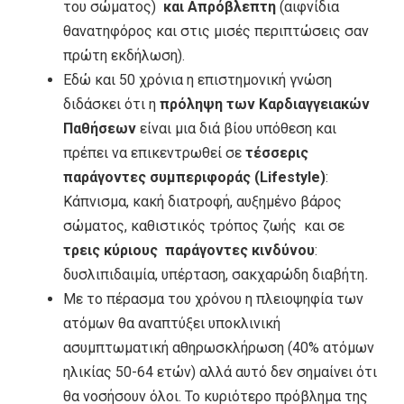
του σώματος)
και Απρόβλεπτη
(αιφνίδια
θανατηφόρος και στις μισές περιπτώσεις σαν
πρώτη εκδήλωση).
Εδώ και 50 χρόνια η επιστημονική γνώση
διδάσκει ότι η
πρόληψη των Καρδιαγγειακών
Παθήσεων
είναι μια διά βίου υπόθεση και
πρέπει να επικεντρωθεί σε
τέσσερις
παράγοντες συμπεριφοράς (
Lifestyle
)
:
Κάπνισμα, κακή διατροφή, αυξημένο βάρος
σώματος, καθιστικός τρόπος ζωής και σε
τρεις κύριους παράγοντες κινδύνου
:
δυσλιπιδαιμία, υπέρταση, σακχαρώδη διαβήτη
.
Με το πέρασμα του χρόνου η πλειοψηφία των
ατόμων θα αναπτύξει υποκλινική
ασυμπτωματική αθηρωσκλήρωση (40% ατόμων
ηλικίας 50-64 ετών) αλλά αυτό δεν σημαίνει ότι
θα νοσήσουν όλοι. Το κυριότερο πρόβλημα της