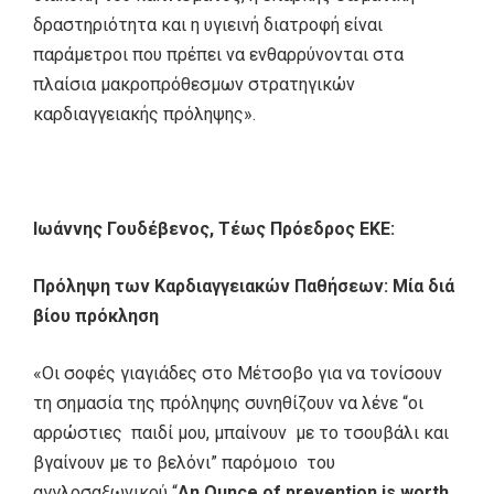
δραστηριότητα και η υγιεινή διατροφή είναι
παράμετροι που πρέπει να ενθαρρύνονται στα
πλαίσια μακροπρόθεσμων στρατηγικών
καρδιαγγειακής πρόληψης».
Ιωάννης Γουδέβενος, Τέως Πρόεδρος ΕΚΕ:
Πρόληψη των Καρδιαγγειακών Παθήσεων: Μία διά
βίου πρόκληση
«Οι σοφές γιαγιάδες στο Μέτσοβο για να τονίσουν
τη σημασία της πρόληψης συνηθίζουν να λένε “οι
αρρώστιες παιδί μου, μπαίνουν με το τσουβάλι και
βγαίνουν με το βελόνι” παρόμοιο του
αγγλοσαξωνικού “
An
Ounce
of
prevention
is
worth