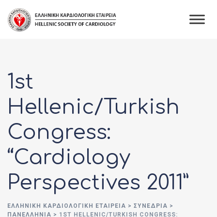
Skip
to
content
1st
Hellenic/Turkish
Congress:
“Cardiology
Perspectives 2011”
ΕΛΛΗΝΙΚΉ ΚΑΡΔΙΟΛΟΓΙΚΉ ΕΤΑΙΡΕΊΑ
>
ΣΥΝΈΔΡΙΑ
>
ΠΑΝΕΛΛΉΝΙΑ
>
1ST HELLENIC/TURKISH CONGRESS: