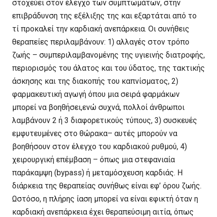
στοχεύει στον έλεγχο των συμπτωμάτων, στην
επιβράδυνση της εξέλιξης της και εξαρτάται από το
τί προκαλεί την καρδιακή ανεπάρκεια. Οι συνήθεις
θεραπείες περιλαμβάνουν: 1) αλλαγές στον τρόπο
ζωής – συμπεριλαμβανομένης της υγιεινής διατροφής,
περιορισμός του άλατος και του ύδατος, της τακτικής
άσκησης και της διακοπής του καπνίσματος, 2)
φαρμακευτική αγωγή όπου μια σειρά φαρμάκων
μπορεί να βοηθήσει,ενώ συχνά, πολλοί άνθρωποι
λαμβάνουν 2 ή 3 διαφορετικούς τύπους, 3) συσκευές
εμφυτευμένες στο θώρακα– αυτές μπορούν να
βοηθήσουν στον έλεγχο του καρδιακού ρυθμού, 4)
χειρουργική επέμβαση – όπως μια στεφανιαία
παράκαμψη (bypass) ή μεταμόσχευση καρδιάς. Η
διάρκεια της θεραπείας συνήθως είναι εφ’ όρου ζωής.
Ωστόσο, η πλήρης ίαση μπορεί να είναι εφικτή όταν η
καρδιακή ανεπάρκεια έχει θεραπεύσιμη αιτία, όπως