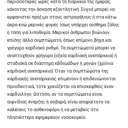
περισσότερες ώρες κατά τη διάρκεια της ημέρας,
κάνοντας την άσκηση εξαντλητική. Συχνά μπορεί να
εμφανιστεί πρήξιμο στους αστραγάλους ή στα κάτω
άκρα ενώ μερικές φορές ίσως υπάρχει αίσθημα ζάλης
ή τάση για λιποθυμία. Μερικοί άνθρωποι βιώνουν
επίσης άλλα συμπτώματα, όπως επίμονο βήχα και
γρήγορο καρδιακό ρυθμό. Τα συμπτώματα μπορεί να
αναπτυχθούν γρήγορα (οξεία καρδιακή ανεπάρκεια) ή
σταδιακά σε διάστημα εβδομάδων ή μηνών (χρόνια
καρδιακή ανεπάρκεια). Όταν τα συμπτώματα της
καρδιακής ανεπάρκειας επιμένουν ή επιδεινώνονται
προοδευτικά, τότε χρειάζεται να επισκεφθείς έναν
καρδιολόγο. Ωστόσο, αν τα συμπτώματα είναι
αιφνίδιας έναρξης ή σοβαρά, είναι απαραίτητο να
καλέσεις το ασθενοφόρο ή να μεταβείς στο
πλησιέστερο εφημερεύον νοσοκομείο.