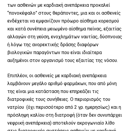
των ασθενών με καρδιακή ανεπάρκεια προκαλεί
“πονοκέφαλο” στους θεράποντες, μια και οι ασθενείς
ενδέχεται να εμφανίζουν πρόωρο αίσθημα κορεσμού
και κατά συνέπεια μειωμένο αίσθημα πείνας, εξαιτίας
αλλαγών στη γεύση, ενοχλημάτων ναυτίας, δύσπνοιας
ή λόγω της ανορεκτικής δράσης διαφόρων
βιολογικών παραγόντων που είναι ιδιαίτερα
αυξημένοι στον οργανισμό τους εξαιτίας της νόσου.
Επιπλέον, οι ασθενείς με καρδιακή ανεπάρκεια
λαμβάνουν μεγάλο αριθμό φαρμάκων, που από μόνη
της είναι μια κατάσταση που επηρεάζει τις
διατροφικές τους συνήθειες. Ο περιορισμός του
νατρίου (όχι περισσότερο από 2 γρ. ημερησίως) και η
πρόσληψη καλίου στη διατροφή (όταν δεν συνυπάρχει
νεφρική ανεπάρκεια) αποτελούν ακρογωνιαίο λίθο
στις διατροφικές συστάσεις ασθενών με καρδιακή