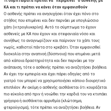
Τι συμπτώματα πρέπει να ¨περιμένει¨ ο ασθενής με
ΚΑ και τι πρέπει να κάνει όταν εμφανισθούν
Ο ασθενής πρέπει να ανησυχήσει όταν έχει πόνο στο
στήθος που επιμένει και δεν περνάει με υπογλώσσιο
χάπι (νιτρογλυκερίνη). Αυτό το σύμπτωμα το έχουν
ασθενείς με ΚΑ που έχουν και στεφανιαία νόσο και
συνήθως το αναγνωρίζουν και παίρνουν το χάπι τους
νωρίς, καθιστοί πάντα στο κρεβάτι. Όταν εμφανισθεί
δυσκολία στην αναπνοή (δύσπνοια) που επιμένει μετά
από κάποια δραστηριότητα και δεν περνάει με την
ανάπαυση, τότε ο ασθενής πρέπει να αναζητήσει βοήθεια.
Αν έχει την εμπειρία και έχει πάρει οδηγίες από το
γιατρό του μπορεί να χρησιμοποιήσει κάποιο διουρητικό
επιπλέον. Αν ακόμη ο ασθενής αισθάνεται ότι κουράζεται
πιο εύκολα από πριν ή νοιώθει την καρδιά του να κτυπάει
γρήγορα ή αισθάνεται αρρυθμία (κλώτσημα,
φτερούγισμα), τότε πρέπει να αναζητήσει βοήθεια. Αν