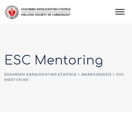
Skip
to
content
ESC Mentoring
ΕΛΛΗΝΙΚΉ ΚΑΡΔΙΟΛΟΓΙΚΉ ΕΤΑΙΡΕΊΑ
>
ΑΝΑΚΟΙΝΏΣΕΙΣ
>
ESC
MENTORING