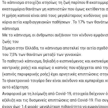
Το κάπνισμα στοιχίζει ετησίως τη ζωή περίπου 8 εκατομμ
εκατομμύρια θανάτων μη καπνιστών που όμως εκτίθενται σ
Η χρήση καπνού είναι από τους μεγαλύτερους κινδύνους για 
κύρια αιτία καρδιαγγειακών παθήσεων . Το 17% των θανάτω
κάπνισμα.
Με το κάπνισμα, οι άνθρωποι αυξάνουν τον κίνδυνο εμφάνι
ζωής του
Σήμερα στην Ελλάδα, το κάπνισμα αποτελεί την αιτία σχεδ
του 7,5% των θανάτων μεταξύ των γυναικών.
Το παθητικό κάπνισμα, δηλαδή ο εισπνεόμενος και εκπνεόμ
κεντρικής ροής) και κυρίως ο καπνός που εξέρχεται από τη
(καπνός περιφερικής ροής) έχει αρνητικές επιπτώσεις στην
Το ηλεκτρονικό τσιγάρο δεν είναι ακίνδυνο και εμπεριέχει κ
αυτό εξάρτηση.
Αναφορικά με τη λοίμωξη από Covid-19, στοιχεία δείχνουν ό
εξέλιξη και τις δυσμενείς επιπτώσεις από Covid-19. Πιο συ
έχουν έως 1.4 φορές μεγαλύτερη πιθανότητα να εμφανίσου