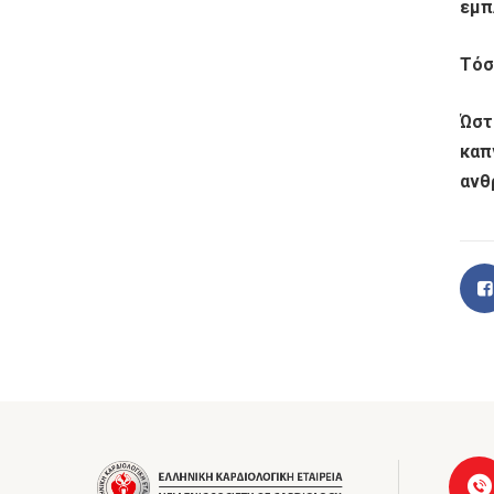
εμπ
Τόσ
Ώστ
καπ
ανθ