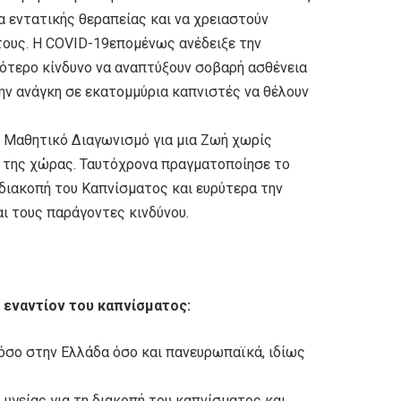
α εντατικής θεραπείας και να χρειαστούν
 τους. Η COVID-19επομένως ανέδειξε την
λότερο κίνδυνο να αναπτύξουν σοβαρή ασθένεια
 την ανάγκη σε εκατομμύρια καπνιστές να θέλουν
ο Μαθητικό Διαγωνισμό για μια Ζωή χωρίς
 της χώρας. Ταυτόχρονα πραγματοποίησε το
 διακοπή του Καπνίσματος και ευρύτερα την
ι τους παράγοντες κινδύνου.
ές εναντίον του καπνίσματος:
όσο στην Ελλάδα όσο και πανευρωπαϊκά, ιδίως
γείας για τη διακοπή του καπνίσματος και