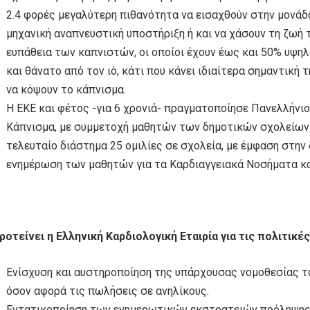
2.4 φορές μεγαλύτερη πιθανότητα να εισαχθούν στην μονάδ
μηχανική αναπνευστική υποστήριξη ή και να χάσουν τη ζωή
ευπάθεια των καπνιστών, οι οποίοι έχουν έως και 50% υψη
και θάνατο από τον ιό, κάτι που κάνει ιδιαίτερα σημαντική
να κόψουν το κάπνισμα.
Η ΕΚΕ και φέτος -για 6 χρονιά- πραγματοποίησε Πανελλήνι
Κάπνισμα, με συμμετοχή μαθητών των δημοτικών σχολείων
τελευταίο διάστημα 25 ομιλίες σε σχολεία, με έμφαση στην
ενημέρωση των μαθητών για τα Καρδιαγγειακά Νοσήματα κα
προτείνει η Ελληνική Καρδιολογική Εταιρία για τις πολιτικ
Ενίσχυση και αυστηροποίηση της υπάρχουσας νομοθεσίας τ
όσον αφορά τις πωλήσεις σε ανηλίκους.
Εντατικοποίηση των ενημερωτικών εκστρατειών πρόληψης υ