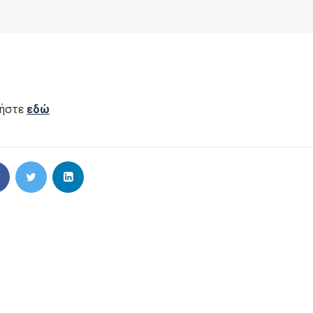
ήστε
εδώ