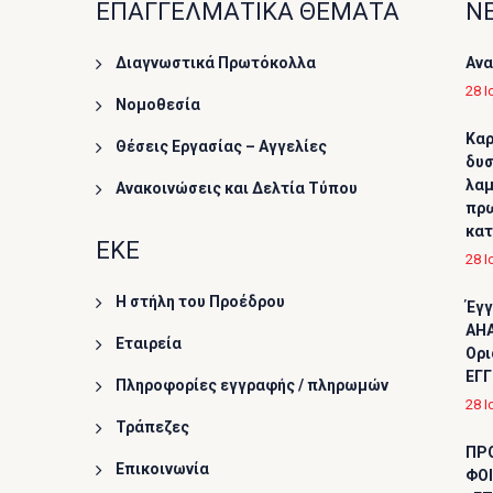
ΕΠΑΓΓΕΛΜΑΤΙΚΑ ΘΕΜΑΤΑ
ΝΕ
Διαγνωστικά Πρωτόκολλα
Ανα
28 Ι
Νομοθεσία
Καρ
Θέσεις Εργασίας – Αγγελίες
δυσ
λαμ
Ανακοινώσεις και Δελτία Τύπου
πρω
κα
ΕΚΕ
28 Ι
Η στήλη του Προέδρου
Έγγ
AHA
Εταιρεία
Ορι
ΕΓΓ
Πληροφορίες εγγραφής / πληρωμών
28 Ι
Τράπεζες
ΠΡ
Επικοινωνία
ΦΟΙ