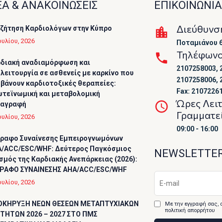
Α & ΑΝΑΚΟΙΝΩΣΕΙΣ
ΕΠΙΚΟΙΝΩΝΙΑ
Διεύθυνσ
ζήτηση Καρδιολόγων στην Κύπρο
ουλίου, 2026
Ποταμιάνου 6
Τηλέφων
διακή αναδιαμόρφωση και
2107258003, 
λειτουργία σε ασθενείς με καρκίνο που
2107258006, 
βάνουν καρδιοτοξικές θεραπείες:
Fax: 2107226
τεϊνωμική και μεταβολομική
Ώρες Λει
ταγραφή
Γραμματε
ουλίου, 2026
09:00 - 16:00
ραφο Συναίνεσης Εμπειρογνωμόνων
/ACC/ESC/WHF: Δεύτερος Παγκόσμιος
NEWSLETTE
σμός της Καρδιακής Ανεπάρκειας (2026):
ΡΑΦΟ ΣΥΝΑΙΝΕΣΗΣ AHA/ACC/ESC/WHF
ουλίου, 2026
ΟΚΗΡΥΞΗ ΝΕΩΝ ΘΕΣΕΩΝ ΜΕΤΑΠΤΥΧΙΑΚΩΝ
Με την εγγραφή σας, 
πολιτική απορρήτου
ΤΗΤΩΝ 2026 – 2027 ΣΤΟ ΠΜΣ