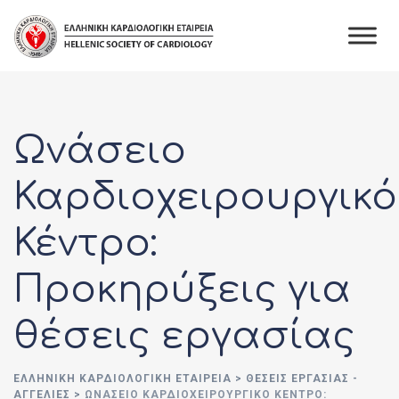
Skip
to
content
Ωνάσειο
Καρδιοχειρουργικό
Κέντρο:
Προκηρύξεις για
θέσεις εργασίας
ΕΛΛΗΝΙΚΉ ΚΑΡΔΙΟΛΟΓΙΚΉ ΕΤΑΙΡΕΊΑ
>
ΘΈΣΕΙΣ ΕΡΓΑΣΊΑΣ -
ΑΓΓΕΛΊΕΣ
>
ΩΝΆΣΕΙΟ ΚΑΡΔΙΟΧΕΙΡΟΥΡΓΙΚΌ ΚΈΝΤΡΟ: