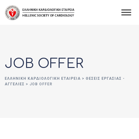
Skip
to
content
JOB OFFER
ΕΛΛΗΝΙΚΉ ΚΑΡΔΙΟΛΟΓΙΚΉ ΕΤΑΙΡΕΊΑ
>
ΘΈΣΕΙΣ ΕΡΓΑΣΊΑΣ -
ΑΓΓΕΛΊΕΣ
>
JOB OFFER