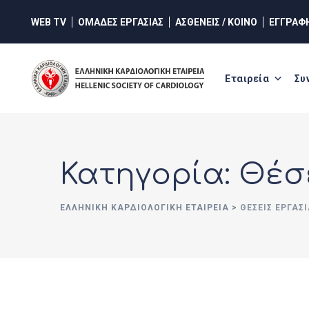
Skip
WEB TV
ΟΜΑΔΕΣ ΕΡΓΑΣΙΑΣ
ΑΣΘΕΝΕΙΣ / ΚΟΙΝΟ
ΕΓΓΡΑΦ
to
content
Εταιρεία
Συ
Κατηγορία: Θέσε
ΕΛΛΗΝΙΚΉ ΚΑΡΔΙΟΛΟΓΙΚΉ ΕΤΑΙΡΕΊΑ
>
ΘΈΣΕΙΣ ΕΡΓΑΣΊ