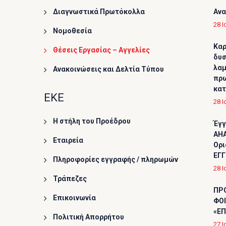
Διαγνωστικά Πρωτόκολλα
Ανα
28 Ι
Νομοθεσία
Καρ
Θέσεις Εργασίας – Αγγελίες
δυσ
λαμ
Ανακοινώσεις και Δελτία Τύπου
πρω
κα
ΕΚΕ
28 Ι
Η στήλη του Προέδρου
Έγγ
AHA
Εταιρεία
Ορι
ΕΓΓ
Πληροφορίες εγγραφής / πληρωμών
28 Ι
Τράπεζες
ΠΡ
Επικοινωνία
ΦΟΙ
«ΕΠ
Πολιτική Απορρήτου
27 Ι