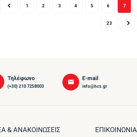
ελιδοποίηση
1
2
3
4
5
6
7
ρθρων
23
Τηλέφωνο
E-mail
(+30) 210 7258003
info@hcs.gr
Α & ΑΝΑΚΟΙΝΩΣΕΙΣ
ΕΠΙΚΟΙΝΩΝΙΑ