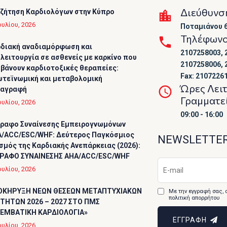
Διεύθυνσ
ζήτηση Καρδιολόγων στην Κύπρο
ουλίου, 2026
Ποταμιάνου 6
Τηλέφων
διακή αναδιαμόρφωση και
2107258003, 
λειτουργία σε ασθενείς με καρκίνο που
2107258006, 
βάνουν καρδιοτοξικές θεραπείες:
Fax: 2107226
τεϊνωμική και μεταβολομική
Ώρες Λει
ταγραφή
Γραμματε
ουλίου, 2026
09:00 - 16:00
ραφο Συναίνεσης Εμπειρογνωμόνων
/ACC/ESC/WHF: Δεύτερος Παγκόσμιος
NEWSLETTE
σμός της Καρδιακής Ανεπάρκειας (2026):
ΡΑΦΟ ΣΥΝΑΙΝΕΣΗΣ AHA/ACC/ESC/WHF
ουλίου, 2026
ΟΚΗΡΥΞΗ ΝΕΩΝ ΘΕΣΕΩΝ ΜΕΤΑΠΤΥΧΙΑΚΩΝ
Με την εγγραφή σας, 
πολιτική απορρήτου
ΤΗΤΩΝ 2026 – 2027 ΣΤΟ ΠΜΣ
ΕΜΒΑΤΙΚΗ ΚΑΡΔΙΟΛΟΓΙΑ»
ΕΓΓΡΑΦΗ
ουλίου, 2026