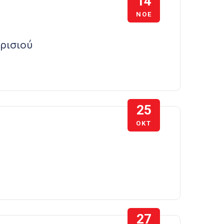
14
ΝΟΈ
αρισιού
25
ΟΚΤ
27