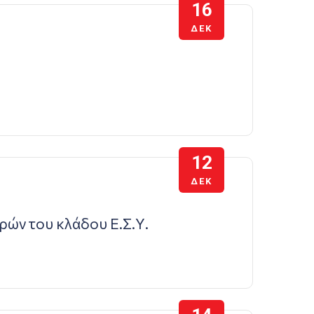
16
ΔΕΚ
12
ΔΕΚ
ρών του κλάδου Ε.Σ.Υ.