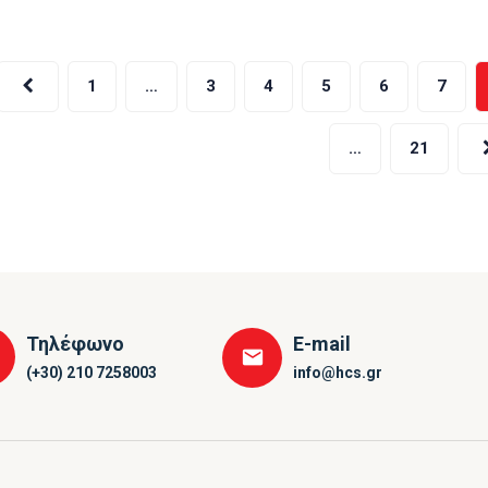
ελιδοποίηση
1
…
3
4
5
6
7
ρθρων
…
21
Τηλέφωνο
E-mail
(+30) 210 7258003
info@hcs.gr