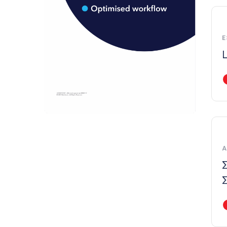
E
L
Α