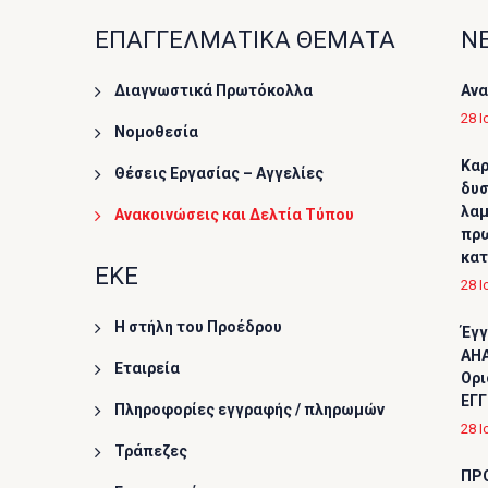
ΕΠΑΓΓΕΛΜΑΤΙΚΑ ΘΕΜΑΤΑ
ΝΕ
Διαγνωστικά Πρωτόκολλα
Ανα
28 Ι
Νομοθεσία
Καρ
Θέσεις Εργασίας – Αγγελίες
δυσ
λαμ
Ανακοινώσεις και Δελτία Τύπου
πρω
κα
ΕΚΕ
28 Ι
Η στήλη του Προέδρου
Έγγ
AHA
Εταιρεία
Ορι
ΕΓΓ
Πληροφορίες εγγραφής / πληρωμών
28 Ι
Τράπεζες
ΠΡ