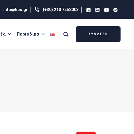
info@hcs.gr
(+30) 210 7258003
έα
Περιοδικά
ΣΥΝΔΕΣΗ