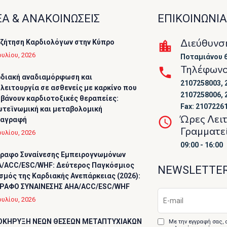
Α & ΑΝΑΚΟΙΝΩΣΕΙΣ
ΕΠΙΚΟΙΝΩΝΙΑ
Διεύθυνσ
ζήτηση Καρδιολόγων στην Κύπρο
ουλίου, 2026
Ποταμιάνου 6
Τηλέφων
διακή αναδιαμόρφωση και
2107258003, 
λειτουργία σε ασθενείς με καρκίνο που
2107258006, 
βάνουν καρδιοτοξικές θεραπείες:
Fax: 2107226
τεϊνωμική και μεταβολομική
Ώρες Λει
ταγραφή
Γραμματε
ουλίου, 2026
09:00 - 16:00
ραφο Συναίνεσης Εμπειρογνωμόνων
/ACC/ESC/WHF: Δεύτερος Παγκόσμιος
NEWSLETTE
σμός της Καρδιακής Ανεπάρκειας (2026):
ΡΑΦΟ ΣΥΝΑΙΝΕΣΗΣ AHA/ACC/ESC/WHF
ουλίου, 2026
ΟΚΗΡΥΞΗ ΝΕΩΝ ΘΕΣΕΩΝ ΜΕΤΑΠΤΥΧΙΑΚΩΝ
Με την εγγραφή σας, 