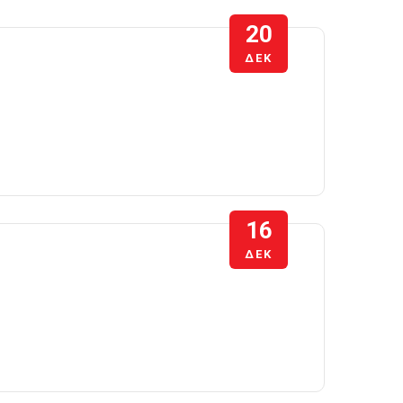
20
ΔΕΚ
16
ΔΕΚ