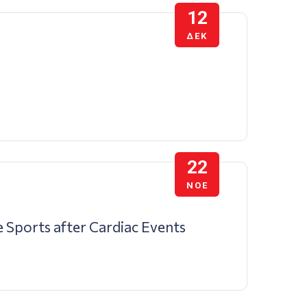
12
ΔΕΚ
22
ΝΟΈ
e Sports after Cardiac Events