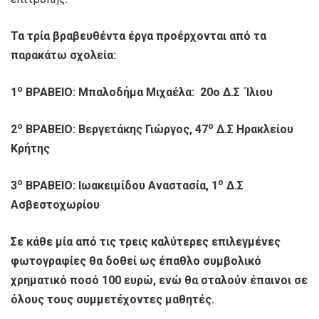
Τα τρία βραβευθέντα έργα προέρχονται από τα
παρακάτω σχολεία:
ο
1
ΒΡΑΒΕΙΟ: Μπαλοδήμα Μιχαέλα: 20
o
Δ.Σ Ίλιου
ο
ο
2
ΒΡΑΒΕΙΟ: Βεργετάκης Γιώργος, 47
Δ.Σ Ηρακλείου
Κρήτης
ο
ο
3
ΒΡΑΒΕΙΟ: Ιωακειμίδου Αναστασία, 1
Δ.Σ
Ασβεστοχωρίου
Σε κάθε μία από τις τρεις καλύτερες επιλεγμένες
φωτογραφίες θα δοθεί ως έπαθλο συμβολικό
χρηματικό ποσό 100 ευρώ, ενώ θα σταλούν έπαινοι σε
όλους τους συμμετέχοντες μαθητές.