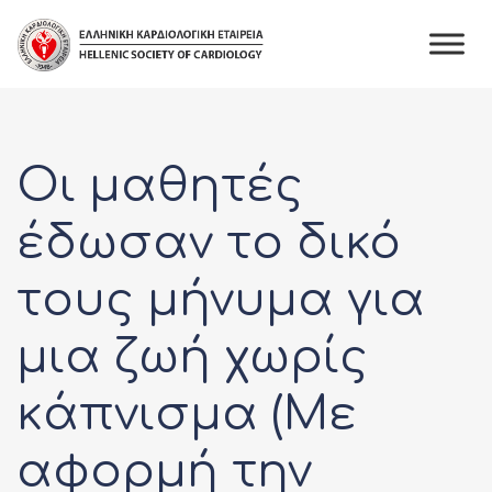
Skip
to
content
Οι μαθητές
έδωσαν το δικό
τους μήνυμα για
μια ζωή χωρίς
κάπνισμα (Με
αφορμή την