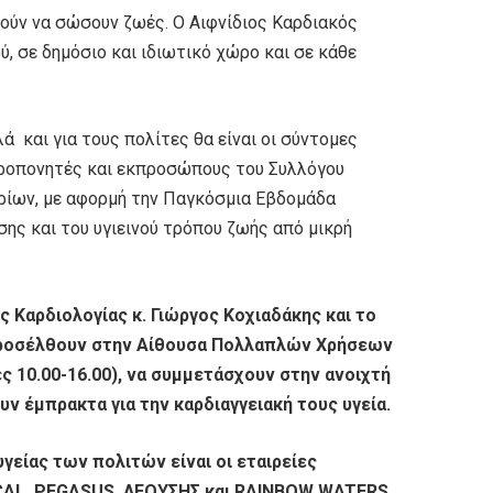
ούν να σώσουν ζωές. Ο Αιφνίδιος Καρδιακός
, σε δημόσιο και ιδιωτικό χώρο και σε κάθε
ά και για τους πολίτες θα είναι οι σύντομες
προπονητές και εκπροσώπους του Συλλόγου
ρίων, με αφορμή την Παγκόσμια Εβδομάδα
σης και του υγιεινού τρόπου ζωής από μικρή
ς Καρδιολογίας κ. Γιώργος Κοχιαδάκης και το
 προσέλθουν στην Αίθουσα Πολλαπλών Χρήσεων
10.00-16.00), να συμμετάσχουν στην ανοιχτή
 έμπρακτα για την καρδιαγγειακή τους υγεία.
γείας των πολιτών είναι οι εταιρείες
CAL, PEGASUS, ΛΕΟΥΣΗΣ και
RAINBOW
WATERS