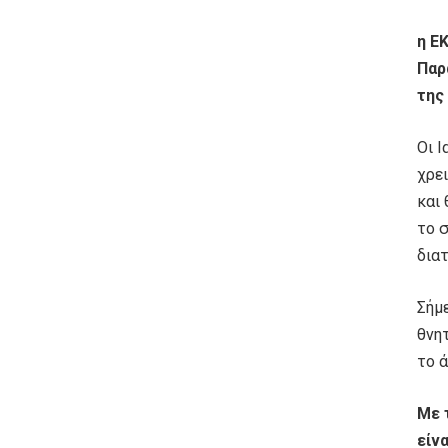
η Ε
Παρ
της
Οι 
χρει
και
το 
δια
Σήμ
θνη
το ά
Με 
είν