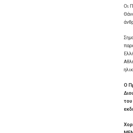
Οι 
Θάνα
άνθ
Σημα
παρ
Ελλ
Αθλη
ηλικ
Ο Π
Διο
του
εκδ
Χορ
MEN