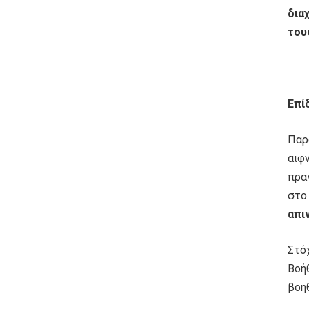
δια
του
Επί
Παρ
αιφν
πρα
στο
απι
Στόχ
Βοή
βοη