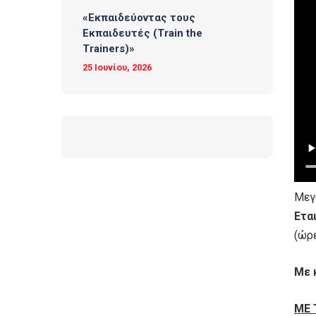
«Εκπαιδεύοντας τους
Εκπαιδευτές (Τrain the
Trainers)»
25 Ιουνίου, 2026
Μεγ
Ετα
(ώρε
Με 
ΜΕ 