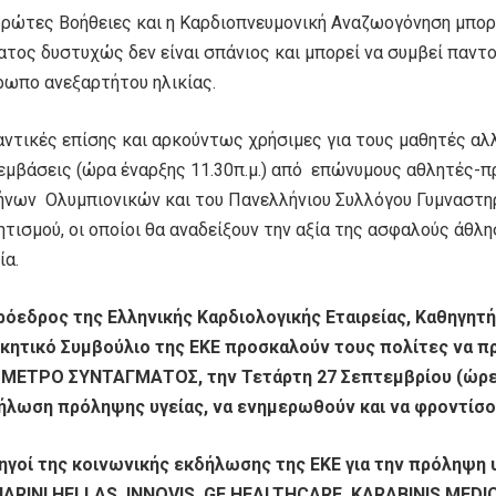
Πρώτες Βοήθειες και η Καρδιοπνευμονική Αναζωογόνηση μπορ
τος δυστυχώς δεν είναι σπάνιος και μπορεί να συμβεί παντού
ρωπο ανεξαρτήτου ηλικίας.
ντικές επίσης και αρκούντως χρήσιμες για τους μαθητές αλλ
εμβάσεις (ώρα έναρξης 11.30π.μ.) από επώνυμους αθλητές-
ήνων Ολυμπιονικών και του Πανελλήνιου Συλλόγου Γυμναστη
τισμού, οι οποίοι θα αναδείξουν την αξία της ασφαλούς άθλη
ία.
ρόεδρος της Ελληνικής Καρδιολογικής Εταιρείας, Καθηγητή
ικητικό Συμβούλιο της ΕΚΕ προσκαλούν τους πολίτες να
 ΜΕΤΡΟ ΣΥΝΤΑΓΜΑΤΟΣ, την Τετάρτη 27 Σεπτεμβρίου (ώρες 
ήλωση πρόληψης υγείας, να ενημερωθούν και να φροντίσουν
ηγοί της κοινωνικής εκδήλωσης της ΕΚΕ για την πρόληψη υ
ARINI
HELLAS
, INNOVIS, GE HEALTHCARE, KARABINIS MEDI