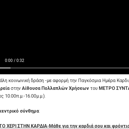
άλη κοινωνική δράση -με αφορμή την Παγκόσμια Ημέρα Καρδι
ιρεία
στην
Αίθουσα Πολλαπλών Χρήσεων
του
ΜΕΤΡΟ ΣΥΝΤ
ς 10.00π.μ.-16.00μ.μ.).
κεντρικό σύνθημα
:
ΤΟ ΧΕΡΙ ΣΤΗΝ ΚΑΡΔΙΑ-Μάθε για την καρδιά σου και φρόντισ