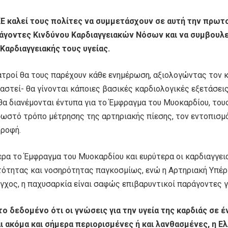
ΚΕ καλεί τους πολίτες να συμμετάσχουν σε αυτή την πρωτ
άγοντες Κινδύνου Καρδιαγγειακών Νόσων και να συμβουλε
 Καρδιαγγειακής τους υγείας.
Ιατροί θα τους παρέχουν κάθε ενημέρωση, αξιολογώντας τον κ
αστεί- θα γίνονται κάποιες βασικές καρδιολογικές εξετάσεις
 θα διανέμονται έντυπα για το Έμφραγμα του Μυοκαρδίου, το
σωστό τρόπο μέτρησης της αρτηριακής πίεσης, τον εντοπισμ
τροφή.
ερα το Έμφραγμα του Μυοκαρδίου και ευρύτερα οι καρδιαγγει
τότητας και νοσηρότητας παγκοσμίως, ενώ η Αρτηριακή Υπέρτ
γχος, η παχυσαρκία είναι σαφώς επιβαρυντικοί παράγοντες γι
το δεδομένο ότι οι γνώσεις για την υγεία της καρδιάς σε
αι ακόμα και σήμερα περιορισμένες ή και λανθασμένες, η Ε