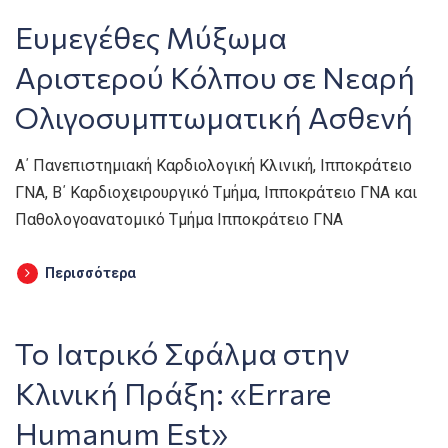
Ευμεγέθες Mύξωμα
Aριστερού Kόλπου σε Nεαρή
Oλιγοσυμπτωματική Aσθενή
Α΄ Πανεπιστημιακή Καρδιολογική Κλινική, Ιπποκράτειο
ΓΝΑ, Β΄ Καρδιοχειρουργικό Τμήμα, Ιπποκράτειο ΓΝΑ και
Παθολογοανατομικό Τμήμα Ιπποκράτειο ΓΝΑ
Περισσότερα
To Ιατρικό Σφάλμα στην
Κλινική Πράξη: «Errare
Humanum Est»