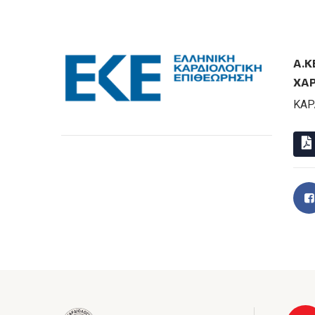
Α.Κ
ΧΑ
ΚΑΡ