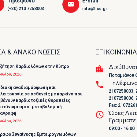
Τηλέφωνο
E-mail
(+30) 210 7258003
info@hcs.gr
Α & ΑΝΑΚΟΙΝΩΣΕΙΣ
ΕΠΙΚΟΙΝΩΝΙΑ
Διεύθυνσ
ζήτηση Καρδιολόγων στην Κύπρο
ουλίου, 2026
Ποταμιάνου 6
Τηλέφων
διακή αναδιαμόρφωση και
2107258003, 
λειτουργία σε ασθενείς με καρκίνο που
2107258006, 
βάνουν καρδιοτοξικές θεραπείες:
Fax: 2107226
τεϊνωμική και μεταβολομική
Ώρες Λει
ταγραφή
Γραμματε
ουλίου, 2026
09:00 - 16:00
ραφο Συναίνεσης Εμπειρογνωμόνων