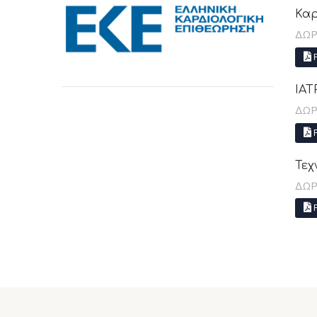
Καρ
ΔΩΡ
P
ΙΑΤ
ΔΩΡ
P
Τεχ
ΔΩΡ
P