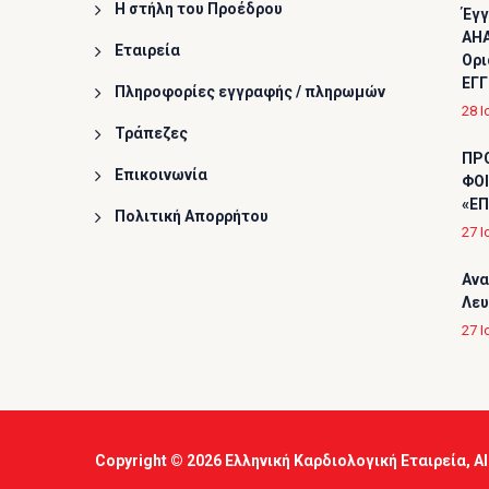
Η στήλη του Προέδρου
Έγγ
AHA
Εταιρεία
Ορι
ΕΓΓ
Πληροφορίες εγγραφής / πληρωμών
28 Ι
Τράπεζες
ΠΡ
Επικοινωνία
ΦΟΙ
«ΕΠ
Πολιτική Απορρήτου
27 Ι
Ανα
Λε
27 Ι
Copyright © 2026
Ελληνική Καρδιολογική Εταιρεία
, A