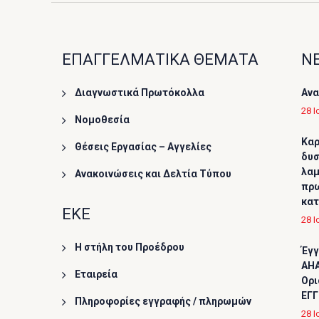
ΕΠΑΓΓΕΛΜΑΤΙΚΑ ΘΕΜΑΤΑ
ΝΕ
Διαγνωστικά Πρωτόκολλα
Ανα
28 Ι
Νομοθεσία
Καρ
Θέσεις Εργασίας – Αγγελίες
δυσ
λαμ
Ανακοινώσεις και Δελτία Τύπου
πρω
κα
ΕΚΕ
28 Ι
Η στήλη του Προέδρου
Έγγ
AHA
Εταιρεία
Ορι
ΕΓΓ
Πληροφορίες εγγραφής / πληρωμών
28 Ι