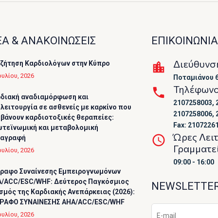
Α & ΑΝΑΚΟΙΝΩΣΕΙΣ
ΕΠΙΚΟΙΝΩΝΙΑ
Διεύθυνσ
ζήτηση Καρδιολόγων στην Κύπρο
ουλίου, 2026
Ποταμιάνου 6
Τηλέφων
διακή αναδιαμόρφωση και
2107258003, 
λειτουργία σε ασθενείς με καρκίνο που
2107258006, 
βάνουν καρδιοτοξικές θεραπείες:
Fax: 2107226
τεϊνωμική και μεταβολομική
Ώρες Λει
ταγραφή
Γραμματε
ουλίου, 2026
09:00 - 16:00
ραφο Συναίνεσης Εμπειρογνωμόνων
/ACC/ESC/WHF: Δεύτερος Παγκόσμιος
NEWSLETTE
σμός της Καρδιακής Ανεπάρκειας (2026):
ΡΑΦΟ ΣΥΝΑΙΝΕΣΗΣ AHA/ACC/ESC/WHF
ουλίου, 2026