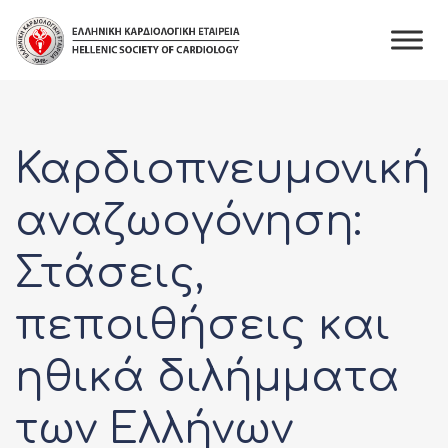
Skip
to
content
Καρδιοπνευμονική
αναζωογόνηση:
Στάσεις,
πεποιθήσεις και
ηθικά διλήμματα
των Ελλήνων