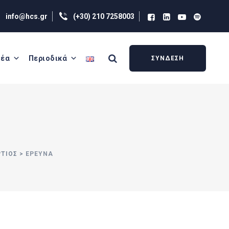
info@hcs.gr
(+30) 210 7258003
έα
Περιοδικά
ΣΥΝΔΕΣΗ
ΡΤΙΟΣ
>
ΕΡΕΥΝΑ