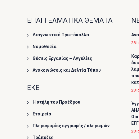
ΕΠΑΓΓΕΛΜΑΤΙΚΑ ΘΕΜΑΤΑ
ΝΕ
Διαγνωστικά Πρωτόκολλα
Ανα
28 Ι
Νομοθεσία
Καρ
Θέσεις Εργασίας – Αγγελίες
δυσ
λαμ
Ανακοινώσεις και Δελτία Τύπου
πρω
κα
ΕΚΕ
28 Ι
Η στήλη του Προέδρου
Έγγ
AHA
Εταιρεία
Ορι
ΕΓΓ
Πληροφορίες εγγραφής / πληρωμών
28 Ι
Τράπεζες