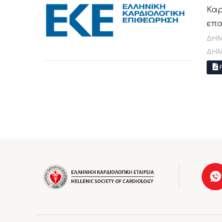
Καρ
επα
ΔΗΜ
ΔΗΜ
P