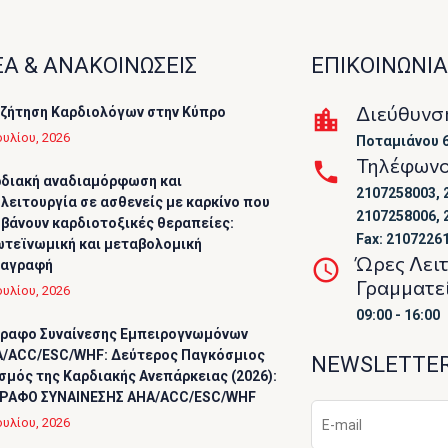
Α & ΑΝΑΚΟΙΝΩΣΕΙΣ
ΕΠΙΚΟΙΝΩΝΙΑ
Διεύθυνσ
ζήτηση Καρδιολόγων στην Κύπρο
ουλίου, 2026
Ποταμιάνου 6
Τηλέφων
διακή αναδιαμόρφωση και
2107258003, 
λειτουργία σε ασθενείς με καρκίνο που
2107258006, 
βάνουν καρδιοτοξικές θεραπείες:
Fax: 2107226
τεϊνωμική και μεταβολομική
Ώρες Λει
ταγραφή
Γραμματε
ουλίου, 2026
09:00 - 16:00
ραφο Συναίνεσης Εμπειρογνωμόνων
/ACC/ESC/WHF: Δεύτερος Παγκόσμιος
NEWSLETTE
σμός της Καρδιακής Ανεπάρκειας (2026):
ΡΑΦΟ ΣΥΝΑΙΝΕΣΗΣ AHA/ACC/ESC/WHF
ουλίου, 2026