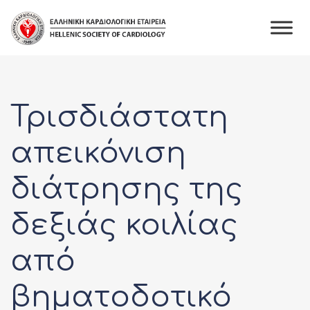
Skip
to
content
Τρισδιάστατη
απεικόνιση
διάτρησης της
δεξιάς κοιλίας
από
βηματοδοτικό