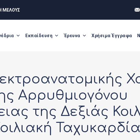
Η ΜΕΛΟΥΣ
νέδρια
Εκπαίδευση
Έρευνα
Χρήσιμα Έγγραφα
Ν
λεκτροανατομικής 
ης Αρρυθμιογόνου
ας της Δεξιάς Κοιλ
οιλιακή Ταχυκαρδί