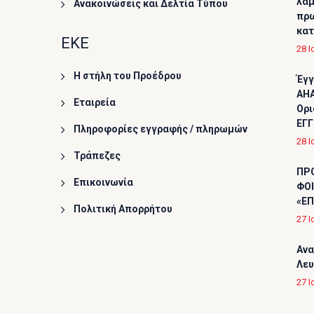
λαμ
Ανακοινώσεις και Δελτία Τύπου
πρω
κα
ΕΚΕ
28 Ι
Η στήλη του Προέδρου
Έγγ
AHA
Εταιρεία
Ορι
ΕΓΓ
Πληροφορίες εγγραφής / πληρωμών
28 Ι
Τράπεζες
ΠΡ
Επικοινωνία
ΦΟΙ
«ΕΠ
Πολιτική Απορρήτου
27 Ι
Ανα
Λε
27 Ι