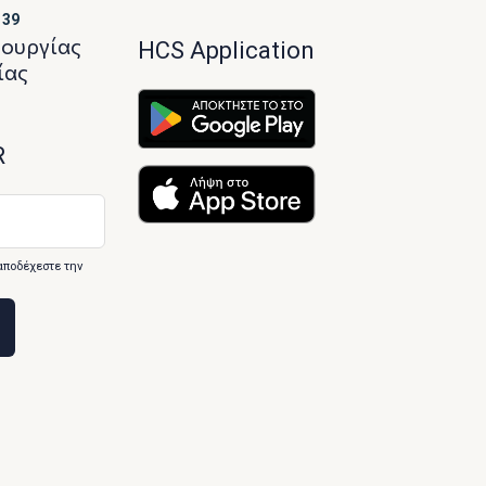
139
τουργίας
HCS Application
ίας
R
αποδέχεστε την