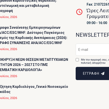
βάνουν καρδιοτοξικές θεραπείες:
Fax: 2107226
τεϊνωμική και μεταβολομική
Ώρες Λει
ταγραφή
Γραμματε
ουλίου, 2026
09:00 - 16:00
ραφο Συναίνεσης Εμπειρογνωμόνων
/ACC/ESC/WHF: Δεύτερος Παγκόσμιος
NEWSLETTE
σμός της Καρδιακής Ανεπάρκειας (2026):
ΡΑΦΟ ΣΥΝΑΙΝΕΣΗΣ AHA/ACC/ESC/WHF
ουλίου, 2026
ΟΚΗΡΥΞΗ ΝΕΩΝ ΘΕΣΕΩΝ ΜΕΤΑΠΤΥΧΙΑΚΩΝ
Με την εγγραφή σας, 
πολιτική απορρήτου
ΤΗΤΩΝ 2026 – 2027 ΣΤΟ ΠΜΣ
ΕΜΒΑΤΙΚΗ ΚΑΡΔΙΟΛΟΓΙΑ»
ΕΓΓΡΑΦΗ
ουλίου, 2026
ζήτηση Καρδιολόγου_Γενικό Νοσοκομείο
υκάδας
ουλίου, 2026