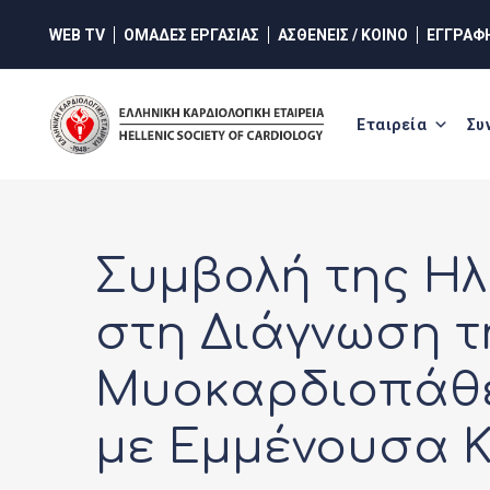
Skip
WEB TV
ΟΜΑΔΕΣ ΕΡΓΑΣΙΑΣ
ΑΣΘΕΝΕΙΣ / ΚΟΙΝΟ
ΕΓΓΡΑΦ
to
content
Εταιρεία
Συ
Συμβολή της Η
στη Διάγνωση τ
Μυοκαρδιοπάθει
με Εμμένουσα Κ