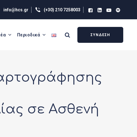
info@hcs.gr
(+30) 210 7258003
έα
Περιοδικά
ΣΥΝΔΕΣΗ
Χαρτογράφησης
ίας σε Ασθενή
α