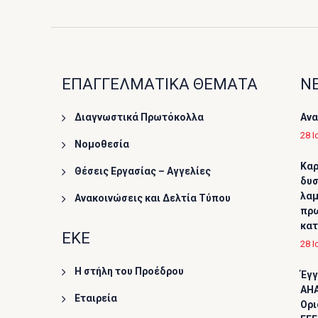
ΕΠΑΓΓΕΛΜΑΤΙΚΑ ΘΕΜΑΤΑ
ΝΕ
Διαγνωστικά Πρωτόκολλα
Ανα
28 Ι
Νομοθεσία
Καρ
Θέσεις Εργασίας – Αγγελίες
δυσ
λαμ
Ανακοινώσεις και Δελτία Τύπου
πρω
κα
ΕΚΕ
28 Ι
Η στήλη του Προέδρου
Έγγ
AHA
Εταιρεία
Ορι