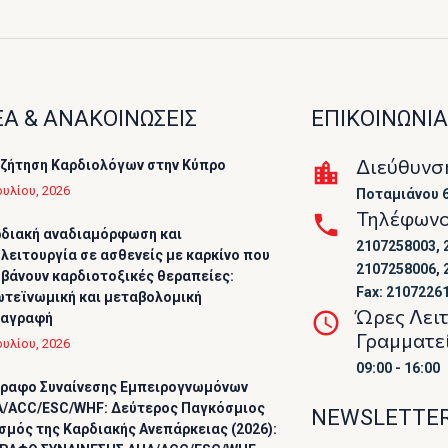
Α & ΑΝΑΚΟΙΝΩΣΕΙΣ
ΕΠΙΚΟΙΝΩΝΙΑ
Διεύθυνσ
ζήτηση Καρδιολόγων στην Κύπρο
ουλίου, 2026
Ποταμιάνου 6
Τηλέφων
διακή αναδιαμόρφωση και
2107258003, 
λειτουργία σε ασθενείς με καρκίνο που
2107258006, 
βάνουν καρδιοτοξικές θεραπείες:
Fax: 2107226
τεϊνωμική και μεταβολομική
Ώρες Λει
ταγραφή
Γραμματε
ουλίου, 2026
09:00 - 16:00
ραφο Συναίνεσης Εμπειρογνωμόνων
/ACC/ESC/WHF: Δεύτερος Παγκόσμιος
NEWSLETTE
σμός της Καρδιακής Ανεπάρκειας (2026):