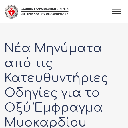
Skip
to
content
Νέα Μηνύματα
από τις
Κατευθυντήριες
Oδηγίες για το
Οξύ Έμφραγμα
Μυοκαρδίου