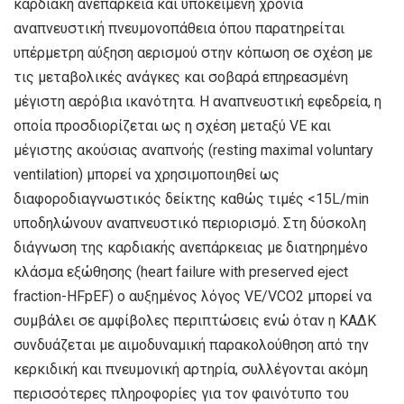
καρδιακή ανεπάρκεια και υποκείμενη χρόνια
αναπνευστική πνευμονοπάθεια όπου παρατηρείται
υπέρμετρη αύξηση αερισμού στην κόπωση σε σχέση με
τις μεταβολικές ανάγκες και σοβαρά επηρεασμένη
μέγιστη αερόβια ικανότητα. Η αναπνευστική εφεδρεία, η
οποία προσδιορίζεται ως η σχέση μεταξύ VE και
μέγιστης ακούσιας αναπνοής (resting maximal voluntary
ventilation) μπορεί να χρησιμοποιηθεί ως
διαφοροδιαγνωστικός δείκτης καθώς τιμές <15L/min
υποδηλώνουν αναπνευστικό περιορισμό. Στη δύσκολη
διάγνωση της καρδιακής ανεπάρκειας με διατηρημένο
κλάσμα εξώθησης (heart failure with preserved eject
fraction-HFpEF) ο αυξημένος λόγος VE/VCO2 μπορεί να
συμβάλει σε αμφίβολες περιπτώσεις ενώ όταν η ΚΑΔΚ
συνδυάζεται με αιμοδυναμική παρακολούθηση από την
κερκιδική και πνευμονική αρτηρία, συλλέγονται ακόμη
περισσότερες πληροφορίες για τον φαινότυπο του