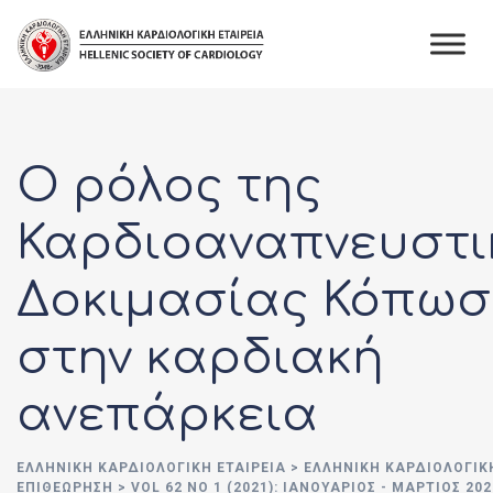
Skip
to
content
Ο ρόλος της
Καρδιοαναπνευστι
Δοκιμασίας Κόπωσ
στην καρδιακή
ανεπάρκεια
ΕΛΛΗΝΙΚΉ ΚΑΡΔΙΟΛΟΓΙΚΉ ΕΤΑΙΡΕΊΑ
>
ΕΛΛΗΝΙΚΗ ΚΑΡΔΙΟΛΟΓΙΚ
ΕΠΙΘΕΩΡΗΣΗ
>
VOL 62 NO 1 (2021): ΙΑΝΟΥΆΡΙΟΣ - ΜΆΡΤΙΟΣ 202