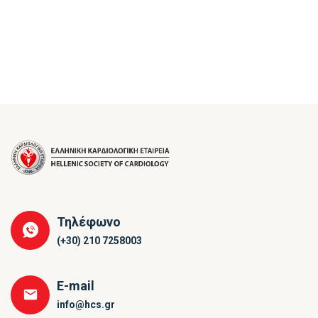
Τηλέφωνο
(+30) 210 7258003
E-mail
info@hcs.gr