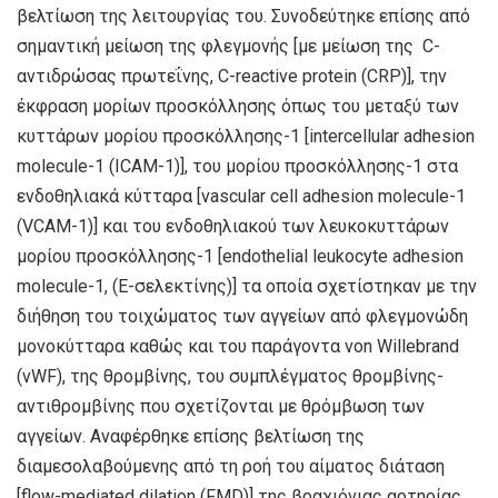
βελτίωση της λειτουργίας του. Συνοδεύτηκε επίσης από
σημαντική μείωση της φλεγμονής [με μείωση της C-
αντιδρώσας πρωτεΐνης, C-reactive protein (CRP)], την
έκφραση μορίων προσκόλλησης όπως του μεταξύ των
κυττάρων μορίου προσκόλλησης-1 [intercellular adhesion
molecule-1 (ICAM-1)], του μορίου προσκόλλησης-1 στα
ενδοθηλιακά κύτταρα [vascular cell adhesion molecule-1
(VCAM-1)] και του ενδοθηλιακού των λευκοκυττάρων
μορίου προσκόλλησης-1 [endothelial leukocyte adhesion
molecule-1, (E-σελεκτίνης)] τα οποία σχετίστηκαν με την
διήθηση του τοιχώματος των αγγείων από φλεγμονώδη
μονοκύτταρα καθώς και του παράγοντα von Willebrand
(vWF), της θρομβίνης, του συμπλέγματος θρομβίνης-
αντιθρομβίνης που σχετίζονται με θρόμβωση των
αγγείων. Αναφέρθηκε επίσης βελτίωση της
διαμεσολαβούμενης από τη ροή του αίματος διάταση
[flow-mediated dilation (FMD)] της βραχιόνιας αρτηρίας